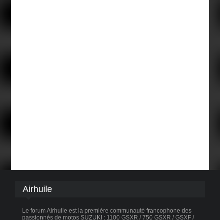
Airhuile
Le forum Airhuile est la première communauté francophone des
passionnés de motos SUZUKI : 1100 GSXR / 750 GSXR / GSXF /