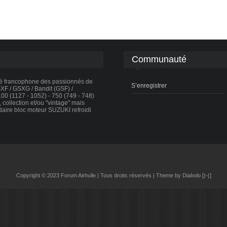
Communauté
té francophone des passionnés de
S’enregistrer
F / GSXG / Bandit (GSF) /
0 (1127 - 1052) - 750 (749 - 748)
collection et/ou "vintage" mais
daire bloc moteur SUZUKI refroidi
Copyright © 2023 Forum Airhuile | Tous droits réservés | Theme by Diabolo [)-(]