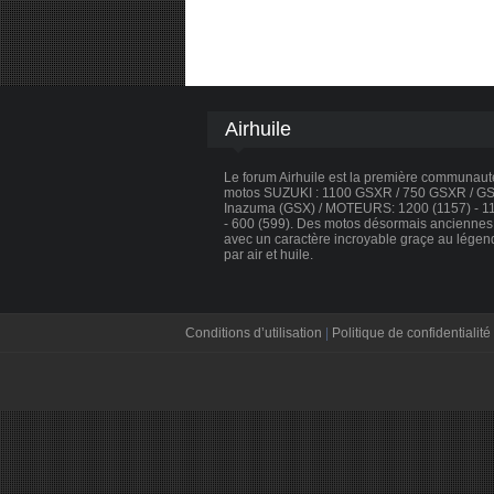
Airhuile
Le forum Airhuile est la première communau
motos SUZUKI : 1100 GSXR / 750 GSXR / GSX
Inazuma (GSX) / MOTEURS: 1200 (1157) - 110
- 600 (599). Des motos désormais anciennes, 
avec un caractère incroyable graçe au légen
par air et huile.
Conditions d’utilisation
|
Politique de confidentialité