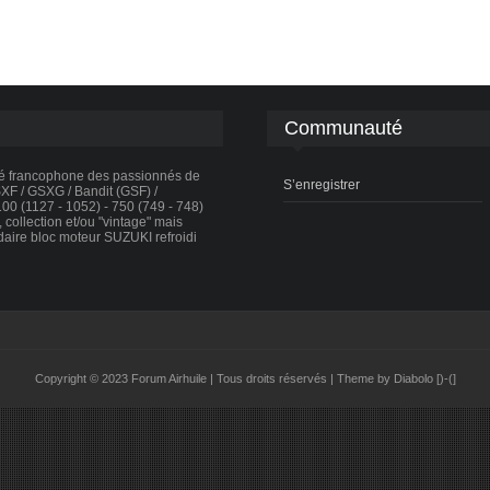
Communauté
té francophone des passionnés de
S’enregistrer
F / GSXG / Bandit (GSF) /
0 (1127 - 1052) - 750 (749 - 748)
collection et/ou "vintage" mais
daire bloc moteur SUZUKI refroidi
Copyright © 2023 Forum Airhuile | Tous droits réservés | Theme by Diabolo [)-(]