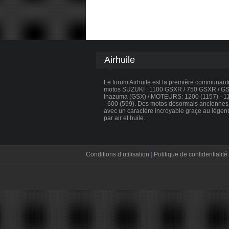
Airhuile
Le forum Airhuile est la première communau
motos SUZUKI : 1100 GSXR / 750 GSXR / GSX
Inazuma (GSX) / MOTEURS: 1200 (1157) - 110
- 600 (599). Des motos désormais anciennes, 
avec un caractère incroyable graçe au légen
par air et huile.
Conditions d’utilisation
|
Politique de confidentialité