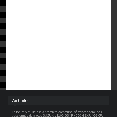
Airhuile
Le forum Airhuile est la première communauté francophone des
passionnés de motos SUZUKI : 1100 GSXR / 750 GSXR / GSXF /