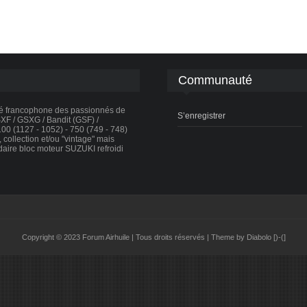
Communauté
té francophone des passionnés de
S’enregistrer
F / GSXG / Bandit (GSF) /
0 (1127 - 1052) - 750 (749 - 748)
collection et/ou "vintage" mais
daire bloc moteur SUZUKI refroidi
Copyright © 2023 Forum Airhuile | Tous droits réservés | Theme by Diabolo [)-(]