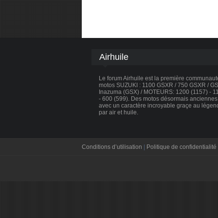
Airhuile
Le forum Airhuile est la première communau
motos SUZUKI : 1100 GSXR / 750 GSXR / GSX
Inazuma (GSX) / MOTEURS: 1200 (1157) - 110
- 600 (599). Des motos désormais anciennes, 
avec un caractère incroyable graçe au légen
par air et huile.
Conditions d’utilisation
|
Politique de confidentialité