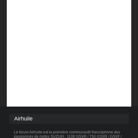
Airhuile
Le forum Airhuile est la première communauté francophone des
passionnés de motos SUZUKI : 1100 GSXR / 750 GSXR / GSXF /