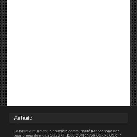
Airhuile
Le forum Airhuile est la première communauté francophone des
passionnés de motos SUZUKI : 1100 GSXR / 750 GSXR / GSXF /