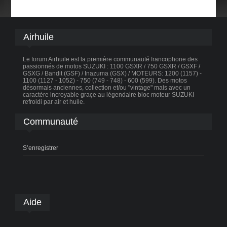
Airhuile
Le forum Airhuile est la première communauté francophone des
passionnés de motos SUZUKI : 1100 GSXR / 750 GSXR / GSXF /
GSXG / Bandit (GSF) / Inazuma (GSX) / MOTEURS: 1200 (1157) -
1100 (1127 - 1052) - 750 (749 - 748) - 600 (599). Des motos
désormais anciennes, collection et/ou "vintage" mais avec un
caractère incroyable graçe au légendaire bloc moteur SUZUKI
refroidi par air et huile.
Communauté
S’enregistrer
Aide