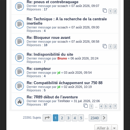
Re: pneus et contrebraquage
Dernier message par
scoach
«
07 août 2026, 09:07
Réponses :
17
1
2
Re: Technique : A la recherche de la centrale
inertielle
Dernier message par
scoach
«
07 août 2026, 09:00
Réponses :
4
Re: Bloqueur roue avant
Dernier message par
scoach
«
07 août 2026, 08:58
Réponses :
18
1
2
Re: Indisponibilité du site
Dernier message par
Bruno
«
06 août 2026, 20:24
Réponses :
7
Re: compteur
Dernier message par
jd
«
03 août 2026, 09:54
Réponses :
4
Re: Compatibilité échappement sur 750 88
Dernier message par
jd
«
02 août 2026, 10:19
Réponses :
5
Re: 7R89 début de l'aventure
Dernier message par
TimRider
«
31 juil. 2026, 22:06
Réponses :
97
1
4
5
6
7
…
Page
1
sur
2340
1
2
3
4
5
2340
Suivante
23391 Sujets
…
Aller à