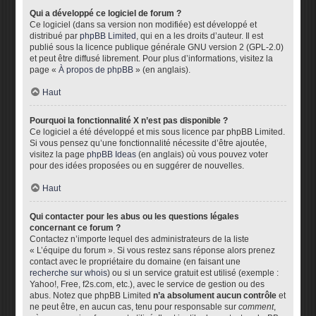
Qui a développé ce logiciel de forum ?
Ce logiciel (dans sa version non modifiée) est développé et
distribué par
phpBB Limited
, qui en a les droits d’auteur. Il est
publié sous la licence publique générale GNU version 2 (GPL-2.0)
et peut être diffusé librement. Pour plus d’informations, visitez la
page «
À propos de phpBB
» (en anglais).
Haut
Pourquoi la fonctionnalité X n’est pas disponible ?
Ce logiciel a été développé et mis sous licence par phpBB Limited.
Si vous pensez qu’une fonctionnalité nécessite d’être ajoutée,
visitez la page
phpBB Ideas
(en anglais) où vous pouvez voter
pour des idées proposées ou en suggérer de nouvelles.
Haut
Qui contacter pour les abus ou les questions légales
concernant ce forum ?
Contactez n’importe lequel des administrateurs de la liste
« L’équipe du forum ». Si vous restez sans réponse alors prenez
contact avec le propriétaire du domaine (en faisant une
recherche sur whois
) ou si un service gratuit est utilisé (exemple :
Yahoo!, Free, f2s.com, etc.), avec le service de gestion ou des
abus. Notez que phpBB Limited
n’a absolument aucun contrôle
et
ne peut être, en aucun cas, tenu pour responsable sur
comment
,