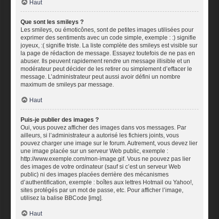
Haut
Que sont les smileys ?
Les smileys, ou émoticônes, sont de petites images utilisées pour
exprimer des sentiments avec un code simple, exemple : :) signifie
joyeux, :( signifie triste. La liste complète des smileys est visible sur
la page de rédaction de message. Essayez toutefois de ne pas en
abuser. Ils peuvent rapidement rendre un message illisible et un
modérateur peut décider de les retirer ou simplement d’effacer le
message. L’administrateur peut aussi avoir défini un nombre
maximum de smileys par message.
Haut
Puis-je publier des images ?
Oui, vous pouvez afficher des images dans vos messages. Par
ailleurs, si l’administrateur a autorisé les fichiers joints, vous
pouvez charger une image sur le forum. Autrement, vous devez lier
une image placée sur un serveur Web public, exemple :
http://www.exemple.com/mon-image.gif. Vous ne pouvez pas lier
des images de votre ordinateur (sauf si c’est un serveur Web
public) ni des images placées derrière des mécanismes
d’authentification, exemple : boîtes aux lettres Hotmail ou Yahoo!,
sites protégés par un mot de passe, etc. Pour afficher l’image,
utilisez la balise BBCode [img].
Haut