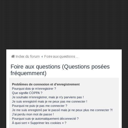
Index du forum
Foire aux questions (Questions posées fréquemment)
Foire aux questions (Questions posées
fréquemment)
Problèmes de connexion et d’enregistrement
Pourquoi dois-je m’enregistrer ?
Que signifie COPPA ?
Je souhaite m’enregistrer, mais je n’y parviens pas !
Je suis enregistré mais je ne peux pas me connecter !
Pourquoi ne puis-je pas me connecter ?
Je me suis enregistré par le passé mais je ne peux plus me connecter ?!
J’ai perdu mon mot de passe !
Pourquoi suis-je automatiquement déconnecté ?
À quoi sert « Supprimer les cookies » ?