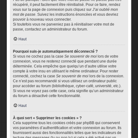
récupéré, il peut facilement être réinitialisé. Pour ce faire, rendez
vous sur la page de connexion puis cliquez sur
J’ai oublié mon
mot de passe
. Suivez les instructions énoncées et vous devriez
pouvoir à nouveau vous connecter.
Si toutefois vous ne parveniez pas à réinitialiser votre mot de
passe, contactez un administrateur du forum.
Haut
Pourquoi suis-je automatiquement déconnecté ?
Si vous ne cochez pas la case
Se souvenir de moi
lors de votre
connexion, vous ne resterez connecté que pendant une durée
déterminée. Cela empêche que quelqu’un d’autre utilise votre
compte à votre insu en utilisant le même ordinateur. Pour rester
connecté, cochez la case
Se souvenir de moi
lors de la connexion.
Ce n’est pas recommandé si vous utilisez un ordinateur public
pour accéder au forum (bibliothèque, cyber-café, université, etc.).
Si vous ne voyez pas cette case, cela signifie qu’un administrateur
du forum a désactivé cette fonctionnalité.
Haut
À quoi sert « Supprimer les cookies » ?
Cela supprime tous les cookies créés par phpBB qui conservent
vos paramètres d’authentification et votre connexion au forum. Ils
fournissent aussi des fonctionnalités telles que les indicateurs de
lecture des messages (lu ou non lu) si cela a été activé par un