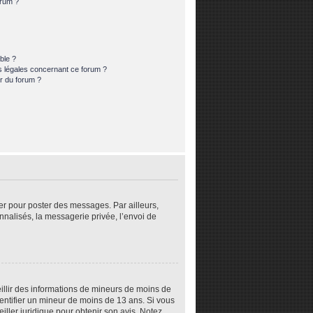
orum ?
ble ?
s légales concernant ce forum ?
r du forum ?
rer pour poster des messages. Par ailleurs,
nalisés, la messagerie privée, l’envoi de
eillir des informations de mineurs de moins de
dentifier un mineur de moins de 13 ans. Si vous
iller juridique pour obtenir son avis. Notez