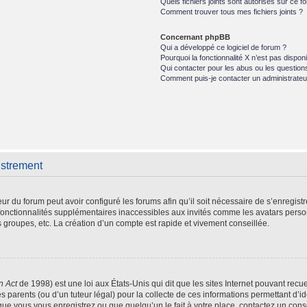
Quels fichiers joints sont autorisés sur ce f
Comment trouver tous mes fichiers joints ?
Concernant phpBB
Qui a développé ce logiciel de forum ?
Pourquoi la fonctionnalité X n’est pas disponi
Qui contacter pour les abus ou les question
Comment puis-je contacter un administrateu
istrement
eur du forum peut avoir configuré les forums afin qu’il soit nécessaire de s’enregist
fonctionnalités supplémentaires inaccessibles aux invités comme les avatars person
 groupes, etc. La création d’un compte est rapide et vivement conseillée.
n Act
de 1998) est une loi aux États-Unis qui dit que les sites Internet pouvant recu
s parents (ou d’un tuteur légal) pour la collecte de ces informations permettant d’i
que vous vous enregistrez ou que quelqu’un le fait à votre place, contactez un conse