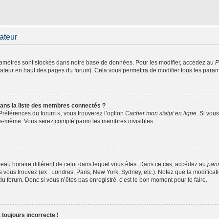
sateur
amètres sont stockés dans notre base de données. Pour les modifier, accédez au
P
isateur en haut des pages du forum). Cela vous permettra de modifier tous les para
ns la liste des membres connectés ?
 Préférences du forum », vous trouverez l’option
Cacher mon statut en ligne
. Si vou
ous-même. Vous serez compté parmi les membres invisibles.
fuseau horaire différent de celui dans lequel vous êtes. Dans ce cas, accédez au
pann
s vous trouvez (ex : Londres, Paris, New York, Sydney, etc.). Notez que la modifica
 forum. Donc si vous n’êtes pas enregistré, c’est le bon moment pour le faire.
 toujours incorrecte !