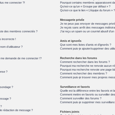
plus me connecter ?!
Pourquoi certains membres apparaissent dan
Qu’est-ce qu’un « Groupe par défaut » ?
Qu’est-ce que le lien « L’équipe du forum » ?
Messagerie privée
Je ne peux pas envoyer de messages privé
Je reçois sans arrêt des messages indésira
iste des membres connectés ?
J’ai reçu un spam ou un courriel abusif d’u
s incorrecte !
Amis et ignorés
Que sont mes listes d’amis et d’ignorés ?
om d’utilisateur ?
Comment puis-je ajouter/supprimer des utilis
Recherche dans les forums
 me demande de me connecter !?
Comment rechercher dans les forums ?
Pourquoi ma recherche ne renvoie aucun rés
Pourquoi ma recherche renvoie une page bl
onse ?
Comment rechercher des membres ?
Comment puis-je trouver mes propres messa
Surveillance et favoris
n sondage ?
Quelle est la différence entre les favoris et l
Comment mettre en favoris ou surveiller des
Comment surveiller des forums ?
message ?
Comment puis-je supprimer mes surveillanc
 ?
 de rédaction de message ?
Fichiers joints