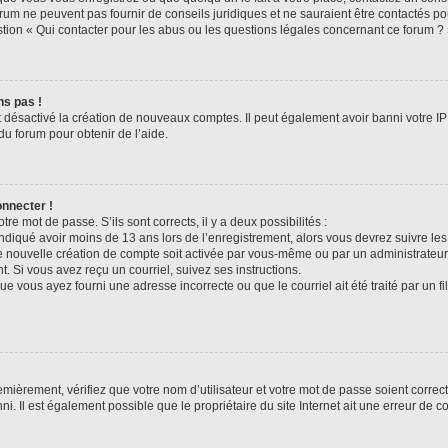
rum ne peuvent pas fournir de conseils juridiques et ne sauraient être contactés po
tion « Qui contacter pour les abus ou les questions légales concernant ce forum ? 
ns pas !
t désactivé la création de nouveaux comptes. Il peut également avoir banni votre IP 
du forum pour obtenir de l’aide.
onnecter !
otre mot de passe. S’ils sont corrects, il y a deux possibilités :
ndiqué avoir moins de 13 ans lors de l’enregistrement, alors vous devrez suivre les 
 nouvelle création de compte soit activée par vous-même ou par un administrateur
t. Si vous avez reçu un courriel, suivez ses instructions.
ue vous ayez fourni une adresse incorrecte ou que le courriel ait été traité par un fi
mièrement, vérifiez que votre nom d’utilisateur et votre mot de passe soient corrects
i. Il est également possible que le propriétaire du site Internet ait une erreur de co