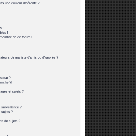
s une couleur différente ?
s !
bles !
n membre de ce forum !
ateurs de ma liste d’amis ou d’ignorés ?
ultat ?
anche ?!
ges et sujets ?
a surveillance ?
 sujets ?
es de sujets ?