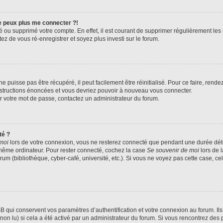
ne peux plus me connecter ?!
ivé ou supprimé votre compte. En effet, il est courant de supprimer régulièrement le
ez de vous ré-enregistrer et soyez plus investi sur le forum.
 puisse pas être récupéré, il peut facilement être réinitialisé. Pour ce faire, rend
instructions énoncées et vous devriez pouvoir à nouveau vous connecter.
ser votre mot de passe, contactez un administrateur du forum.
té ?
moi
lors de votre connexion, vous ne resterez connecté que pendant une durée d
le même ordinateur. Pour rester connecté, cochez la case
Se souvenir de moi
lors de 
rum (bibliothèque, cyber-café, université, etc.). Si vous ne voyez pas cette case, ce
qui conservent vos paramètres d’authentification et votre connexion au forum. Ils 
 non lu) si cela a été activé par un administrateur du forum. Si vous rencontrez d