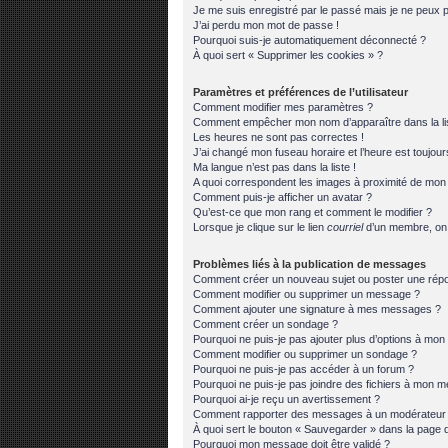
Je me suis enregistré par le passé mais je ne peux 
J’ai perdu mon mot de passe !
Pourquoi suis-je automatiquement déconnecté ?
À quoi sert « Supprimer les cookies » ?
Paramètres et préférences de l’utilisateur
Comment modifier mes paramètres ?
Comment empêcher mon nom d’apparaître dans la l
Les heures ne sont pas correctes !
J’ai changé mon fuseau horaire et l’heure est toujour
Ma langue n’est pas dans la liste !
A quoi correspondent les images à proximité de mon n
Comment puis-je afficher un avatar ?
Qu’est-ce que mon rang et comment le modifier ?
Lorsque je clique sur le lien
courriel
d’un membre, on
Problèmes liés à la publication de messages
Comment créer un nouveau sujet ou poster une rép
Comment modifier ou supprimer un message ?
Comment ajouter une signature à mes messages ?
Comment créer un sondage ?
Pourquoi ne puis-je pas ajouter plus d’options à mo
Comment modifier ou supprimer un sondage ?
Pourquoi ne puis-je pas accéder à un forum ?
Pourquoi ne puis-je pas joindre des fichiers à mon 
Pourquoi ai-je reçu un avertissement ?
Comment rapporter des messages à un modérateur
À quoi sert le bouton « Sauvegarder » dans la page
Pourquoi mon message doit être validé ?