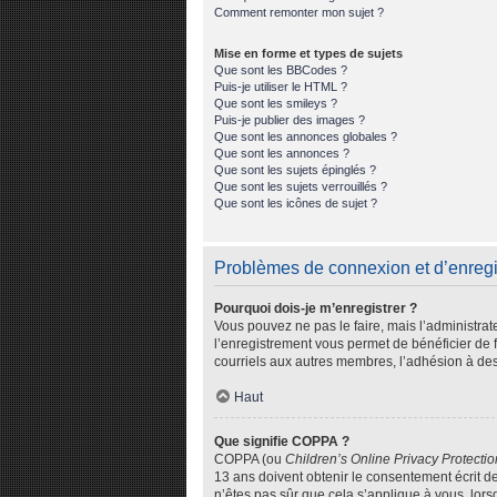
Comment remonter mon sujet ?
Mise en forme et types de sujets
Que sont les BBCodes ?
Puis-je utiliser le HTML ?
Que sont les smileys ?
Puis-je publier des images ?
Que sont les annonces globales ?
Que sont les annonces ?
Que sont les sujets épinglés ?
Que sont les sujets verrouillés ?
Que sont les icônes de sujet ?
Problèmes de connexion et d’enreg
Pourquoi dois-je m’enregistrer ?
Vous pouvez ne pas le faire, mais l’administrat
l’enregistrement vous permet de bénéficier de 
courriels aux autres membres, l’adhésion à des
Haut
Que signifie COPPA ?
COPPA (ou
Children’s Online Privacy Protectio
13 ans doivent obtenir le consentement écrit de
n’êtes pas sûr que cela s’applique à vous, lors