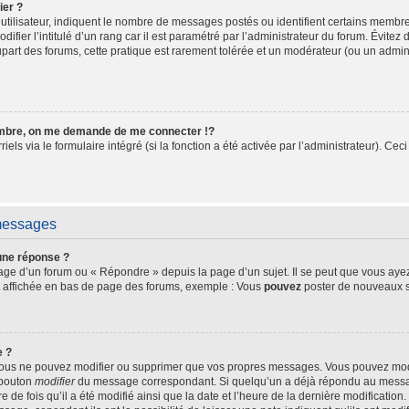
ier ?
utilisateur, indiquent le nombre de messages postés ou identifient certains membre
fier l’intitulé d’un rang car il est paramétré par l’administrateur du forum. Évite
upart des forums, cette pratique est rarement tolérée et un modérateur (ou un admin
bre, on me demande de me connecter !?
s via le formulaire intégré (si la fonction a été activée par l’administrateur). Ceci
 messages
une réponse ?
ge d’un forum ou « Répondre » depuis la page d’un sujet. Il se peut que vous ayez 
t affichée en bas de page des forums, exemple : Vous
pouvez
poster de nouveaux s
e ?
 vous ne pouvez modifier ou supprimer que vos propres messages. Vous pouvez mo
e bouton
modifier
du message correspondant. Si quelqu’un a déjà répondu au message,
e de fois qu’il a été modifié ainsi que la date et l’heure de la dernière modificatio