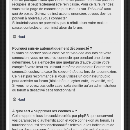
récupéré, il peut facilement être réinitialisé. Pour ce faire, rendez
vous sur la page de connexion puis cliquez sur
J’ai oublié mon
mot de passe
. Suivez les instructions énoncées et vous devriez
pouvoir à nouveau vous connecter.
Si toutefois vous ne parveniez pas à réinitialiser votre mot de
passe, contactez un administrateur du forum.
Haut
Pourquoi suis-je automatiquement déconnecté ?
Si vous ne cochez pas la case
Se souvenir de moi
lors de votre
connexion, vous ne resterez connecté que pendant une durée
déterminée. Cela empêche que quelqu’un d’autre utilise votre
compte à votre insu en utilisant le même ordinateur. Pour rester
connecté, cochez la case
Se souvenir de moi
lors de la connexion.
Ce n’est pas recommandé si vous utilisez un ordinateur public
pour accéder au forum (bibliothèque, cyber-café, université, etc.).
Si vous ne voyez pas cette case, cela signifie qu’un administrateur
du forum a désactivé cette fonctionnalité.
Haut
À quoi sert « Supprimer les cookies » ?
Cela supprime tous les cookies créés par phpBB qui conservent
vos paramètres d’authentification et votre connexion au forum. Ils
fournissent aussi des fonctionnalités telles que les indicateurs de
lecture des messages (lu ou non lu) si cela a été activé par un