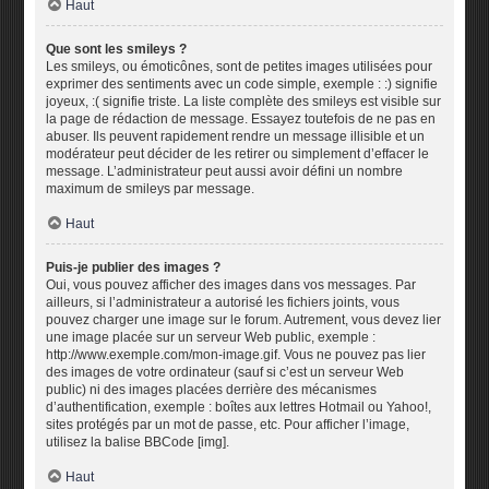
Haut
Que sont les smileys ?
Les smileys, ou émoticônes, sont de petites images utilisées pour
exprimer des sentiments avec un code simple, exemple : :) signifie
joyeux, :( signifie triste. La liste complète des smileys est visible sur
la page de rédaction de message. Essayez toutefois de ne pas en
abuser. Ils peuvent rapidement rendre un message illisible et un
modérateur peut décider de les retirer ou simplement d’effacer le
message. L’administrateur peut aussi avoir défini un nombre
maximum de smileys par message.
Haut
Puis-je publier des images ?
Oui, vous pouvez afficher des images dans vos messages. Par
ailleurs, si l’administrateur a autorisé les fichiers joints, vous
pouvez charger une image sur le forum. Autrement, vous devez lier
une image placée sur un serveur Web public, exemple :
http://www.exemple.com/mon-image.gif. Vous ne pouvez pas lier
des images de votre ordinateur (sauf si c’est un serveur Web
public) ni des images placées derrière des mécanismes
d’authentification, exemple : boîtes aux lettres Hotmail ou Yahoo!,
sites protégés par un mot de passe, etc. Pour afficher l’image,
utilisez la balise BBCode [img].
Haut