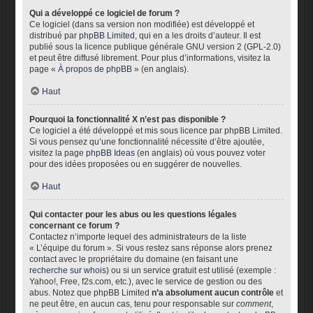
Qui a développé ce logiciel de forum ?
Ce logiciel (dans sa version non modifiée) est développé et
distribué par
phpBB Limited
, qui en a les droits d’auteur. Il est
publié sous la licence publique générale GNU version 2 (GPL-2.0)
et peut être diffusé librement. Pour plus d’informations, visitez la
page «
À propos de phpBB
» (en anglais).
Haut
Pourquoi la fonctionnalité X n’est pas disponible ?
Ce logiciel a été développé et mis sous licence par phpBB Limited.
Si vous pensez qu’une fonctionnalité nécessite d’être ajoutée,
visitez la page
phpBB Ideas
(en anglais) où vous pouvez voter
pour des idées proposées ou en suggérer de nouvelles.
Haut
Qui contacter pour les abus ou les questions légales
concernant ce forum ?
Contactez n’importe lequel des administrateurs de la liste
« L’équipe du forum ». Si vous restez sans réponse alors prenez
contact avec le propriétaire du domaine (en faisant une
recherche sur whois
) ou si un service gratuit est utilisé (exemple :
Yahoo!, Free, f2s.com, etc.), avec le service de gestion ou des
abus. Notez que phpBB Limited
n’a absolument aucun contrôle
et
ne peut être, en aucun cas, tenu pour responsable sur
comment
,