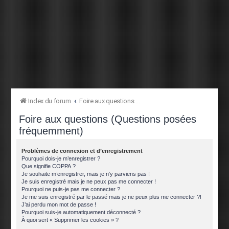
Index du forum
Foire aux questions (Questions posées fréquemment)
Foire aux questions (Questions posées
fréquemment)
Problèmes de connexion et d’enregistrement
Pourquoi dois-je m’enregistrer ?
Que signifie COPPA ?
Je souhaite m’enregistrer, mais je n’y parviens pas !
Je suis enregistré mais je ne peux pas me connecter !
Pourquoi ne puis-je pas me connecter ?
Je me suis enregistré par le passé mais je ne peux plus me connecter ?!
J’ai perdu mon mot de passe !
Pourquoi suis-je automatiquement déconnecté ?
À quoi sert « Supprimer les cookies » ?