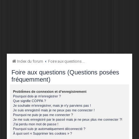
Index du forum
Foire aux questions (Questions posées fréquemment)
Foire aux questions (Questions posées
fréquemment)
Problèmes de connexion et d’enregistrement
Pourquoi dois-je m’enregistrer ?
Que signifie COPPA ?
Je souhaite m’enregistrer, mais je n’y parviens pas !
Je suis enregistré mais je ne peux pas me connecter !
Pourquoi ne puis-je pas me connecter ?
Je me suis enregistré par le passé mais je ne peux plus me connecter ?!
J’ai perdu mon mot de passe !
Pourquoi suis-je automatiquement déconnecté ?
À quoi sert « Supprimer les cookies » ?