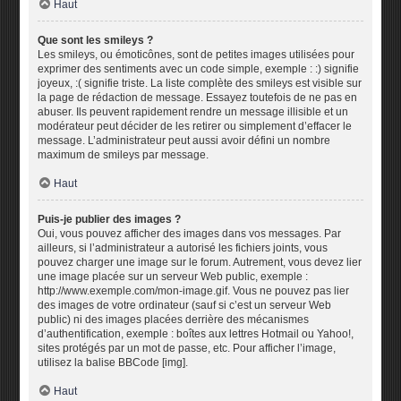
Haut
Que sont les smileys ?
Les smileys, ou émoticônes, sont de petites images utilisées pour
exprimer des sentiments avec un code simple, exemple : :) signifie
joyeux, :( signifie triste. La liste complète des smileys est visible sur
la page de rédaction de message. Essayez toutefois de ne pas en
abuser. Ils peuvent rapidement rendre un message illisible et un
modérateur peut décider de les retirer ou simplement d’effacer le
message. L’administrateur peut aussi avoir défini un nombre
maximum de smileys par message.
Haut
Puis-je publier des images ?
Oui, vous pouvez afficher des images dans vos messages. Par
ailleurs, si l’administrateur a autorisé les fichiers joints, vous
pouvez charger une image sur le forum. Autrement, vous devez lier
une image placée sur un serveur Web public, exemple :
http://www.exemple.com/mon-image.gif. Vous ne pouvez pas lier
des images de votre ordinateur (sauf si c’est un serveur Web
public) ni des images placées derrière des mécanismes
d’authentification, exemple : boîtes aux lettres Hotmail ou Yahoo!,
sites protégés par un mot de passe, etc. Pour afficher l’image,
utilisez la balise BBCode [img].
Haut