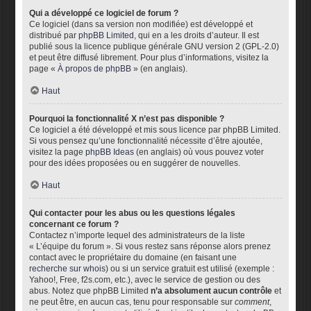
Qui a développé ce logiciel de forum ?
Ce logiciel (dans sa version non modifiée) est développé et
distribué par
phpBB Limited
, qui en a les droits d’auteur. Il est
publié sous la licence publique générale GNU version 2 (GPL-2.0)
et peut être diffusé librement. Pour plus d’informations, visitez la
page «
À propos de phpBB
» (en anglais).
Haut
Pourquoi la fonctionnalité X n’est pas disponible ?
Ce logiciel a été développé et mis sous licence par phpBB Limited.
Si vous pensez qu’une fonctionnalité nécessite d’être ajoutée,
visitez la page
phpBB Ideas
(en anglais) où vous pouvez voter
pour des idées proposées ou en suggérer de nouvelles.
Haut
Qui contacter pour les abus ou les questions légales
concernant ce forum ?
Contactez n’importe lequel des administrateurs de la liste
« L’équipe du forum ». Si vous restez sans réponse alors prenez
contact avec le propriétaire du domaine (en faisant une
recherche sur whois
) ou si un service gratuit est utilisé (exemple :
Yahoo!, Free, f2s.com, etc.), avec le service de gestion ou des
abus. Notez que phpBB Limited
n’a absolument aucun contrôle
et
ne peut être, en aucun cas, tenu pour responsable sur
comment
,