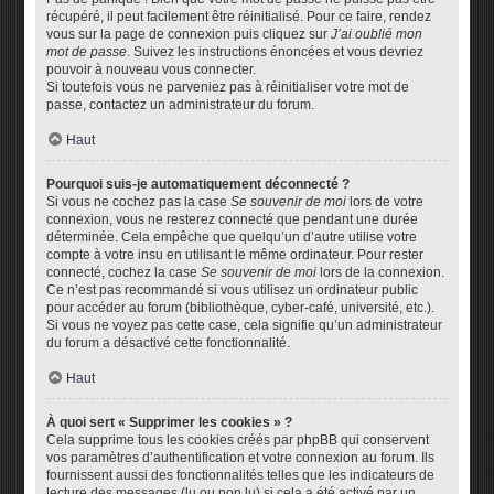
récupéré, il peut facilement être réinitialisé. Pour ce faire, rendez
vous sur la page de connexion puis cliquez sur
J’ai oublié mon
mot de passe
. Suivez les instructions énoncées et vous devriez
pouvoir à nouveau vous connecter.
Si toutefois vous ne parveniez pas à réinitialiser votre mot de
passe, contactez un administrateur du forum.
Haut
Pourquoi suis-je automatiquement déconnecté ?
Si vous ne cochez pas la case
Se souvenir de moi
lors de votre
connexion, vous ne resterez connecté que pendant une durée
déterminée. Cela empêche que quelqu’un d’autre utilise votre
compte à votre insu en utilisant le même ordinateur. Pour rester
connecté, cochez la case
Se souvenir de moi
lors de la connexion.
Ce n’est pas recommandé si vous utilisez un ordinateur public
pour accéder au forum (bibliothèque, cyber-café, université, etc.).
Si vous ne voyez pas cette case, cela signifie qu’un administrateur
du forum a désactivé cette fonctionnalité.
Haut
À quoi sert « Supprimer les cookies » ?
Cela supprime tous les cookies créés par phpBB qui conservent
vos paramètres d’authentification et votre connexion au forum. Ils
fournissent aussi des fonctionnalités telles que les indicateurs de
lecture des messages (lu ou non lu) si cela a été activé par un