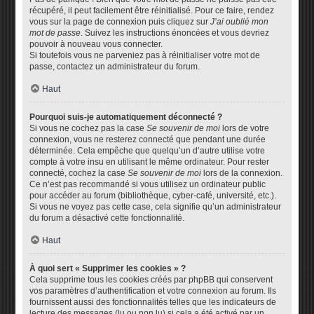
récupéré, il peut facilement être réinitialisé. Pour ce faire, rendez
vous sur la page de connexion puis cliquez sur
J’ai oublié mon
mot de passe
. Suivez les instructions énoncées et vous devriez
pouvoir à nouveau vous connecter.
Si toutefois vous ne parveniez pas à réinitialiser votre mot de
passe, contactez un administrateur du forum.
Haut
Pourquoi suis-je automatiquement déconnecté ?
Si vous ne cochez pas la case
Se souvenir de moi
lors de votre
connexion, vous ne resterez connecté que pendant une durée
déterminée. Cela empêche que quelqu’un d’autre utilise votre
compte à votre insu en utilisant le même ordinateur. Pour rester
connecté, cochez la case
Se souvenir de moi
lors de la connexion.
Ce n’est pas recommandé si vous utilisez un ordinateur public
pour accéder au forum (bibliothèque, cyber-café, université, etc.).
Si vous ne voyez pas cette case, cela signifie qu’un administrateur
du forum a désactivé cette fonctionnalité.
Haut
À quoi sert « Supprimer les cookies » ?
Cela supprime tous les cookies créés par phpBB qui conservent
vos paramètres d’authentification et votre connexion au forum. Ils
fournissent aussi des fonctionnalités telles que les indicateurs de
lecture des messages (lu ou non lu) si cela a été activé par un