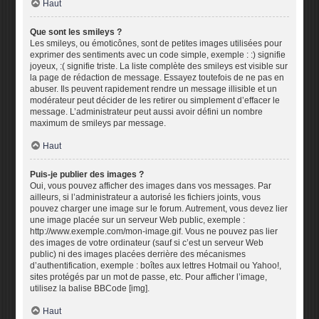
Haut
Que sont les smileys ?
Les smileys, ou émoticônes, sont de petites images utilisées pour
exprimer des sentiments avec un code simple, exemple : :) signifie
joyeux, :( signifie triste. La liste complète des smileys est visible sur
la page de rédaction de message. Essayez toutefois de ne pas en
abuser. Ils peuvent rapidement rendre un message illisible et un
modérateur peut décider de les retirer ou simplement d’effacer le
message. L’administrateur peut aussi avoir défini un nombre
maximum de smileys par message.
Haut
Puis-je publier des images ?
Oui, vous pouvez afficher des images dans vos messages. Par
ailleurs, si l’administrateur a autorisé les fichiers joints, vous
pouvez charger une image sur le forum. Autrement, vous devez lier
une image placée sur un serveur Web public, exemple :
http://www.exemple.com/mon-image.gif. Vous ne pouvez pas lier
des images de votre ordinateur (sauf si c’est un serveur Web
public) ni des images placées derrière des mécanismes
d’authentification, exemple : boîtes aux lettres Hotmail ou Yahoo!,
sites protégés par un mot de passe, etc. Pour afficher l’image,
utilisez la balise BBCode [img].
Haut