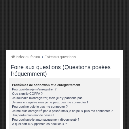
Index du forum
Foire aux questions (Questions posées fréquemment)
Foire aux questions (Questions posées
fréquemment)
Problèmes de connexion et d’enregistrement
Pourquoi dois-je m’enregistrer ?
Que signifie COPPA ?
Je souhaite m’enregistrer, mais je n’y parviens pas !
Je suis enregistré mais je ne peux pas me connecter !
Pourquoi ne puis-je pas me connecter ?
Je me suis enregistré par le passé mais je ne peux plus me connecter ?!
J’ai perdu mon mot de passe !
Pourquoi suis-je automatiquement déconnecté ?
À quoi sert « Supprimer les cookies » ?