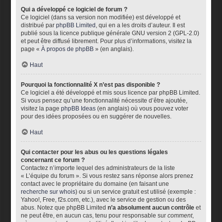
Qui a développé ce logiciel de forum ?
Ce logiciel (dans sa version non modifiée) est développé et
distribué par
phpBB Limited
, qui en a les droits d’auteur. Il est
publié sous la licence publique générale GNU version 2 (GPL-2.0)
et peut être diffusé librement. Pour plus d’informations, visitez la
page «
À propos de phpBB
» (en anglais).
Haut
Pourquoi la fonctionnalité X n’est pas disponible ?
Ce logiciel a été développé et mis sous licence par phpBB Limited.
Si vous pensez qu’une fonctionnalité nécessite d’être ajoutée,
visitez la page
phpBB Ideas
(en anglais) où vous pouvez voter
pour des idées proposées ou en suggérer de nouvelles.
Haut
Qui contacter pour les abus ou les questions légales
concernant ce forum ?
Contactez n’importe lequel des administrateurs de la liste
« L’équipe du forum ». Si vous restez sans réponse alors prenez
contact avec le propriétaire du domaine (en faisant une
recherche sur whois
) ou si un service gratuit est utilisé (exemple :
Yahoo!, Free, f2s.com, etc.), avec le service de gestion ou des
abus. Notez que phpBB Limited
n’a absolument aucun contrôle
et
ne peut être, en aucun cas, tenu pour responsable sur
comment
,