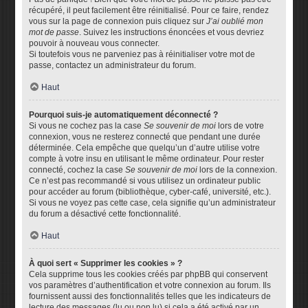
récupéré, il peut facilement être réinitialisé. Pour ce faire, rendez
vous sur la page de connexion puis cliquez sur
J’ai oublié mon
mot de passe
. Suivez les instructions énoncées et vous devriez
pouvoir à nouveau vous connecter.
Si toutefois vous ne parveniez pas à réinitialiser votre mot de
passe, contactez un administrateur du forum.
Haut
Pourquoi suis-je automatiquement déconnecté ?
Si vous ne cochez pas la case
Se souvenir de moi
lors de votre
connexion, vous ne resterez connecté que pendant une durée
déterminée. Cela empêche que quelqu’un d’autre utilise votre
compte à votre insu en utilisant le même ordinateur. Pour rester
connecté, cochez la case
Se souvenir de moi
lors de la connexion.
Ce n’est pas recommandé si vous utilisez un ordinateur public
pour accéder au forum (bibliothèque, cyber-café, université, etc.).
Si vous ne voyez pas cette case, cela signifie qu’un administrateur
du forum a désactivé cette fonctionnalité.
Haut
À quoi sert « Supprimer les cookies » ?
Cela supprime tous les cookies créés par phpBB qui conservent
vos paramètres d’authentification et votre connexion au forum. Ils
fournissent aussi des fonctionnalités telles que les indicateurs de
lecture des messages (lu ou non lu) si cela a été activé par un