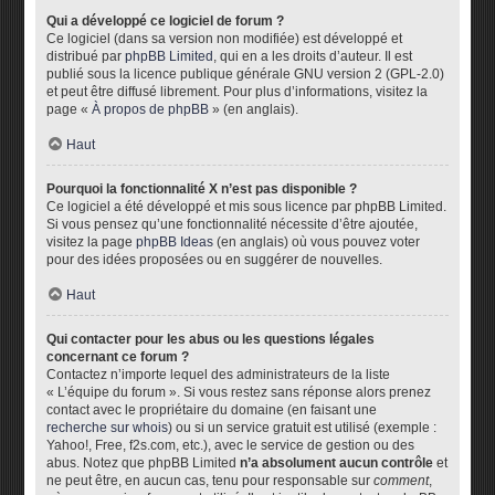
Qui a développé ce logiciel de forum ?
Ce logiciel (dans sa version non modifiée) est développé et
distribué par
phpBB Limited
, qui en a les droits d’auteur. Il est
publié sous la licence publique générale GNU version 2 (GPL-2.0)
et peut être diffusé librement. Pour plus d’informations, visitez la
page «
À propos de phpBB
» (en anglais).
Haut
Pourquoi la fonctionnalité X n’est pas disponible ?
Ce logiciel a été développé et mis sous licence par phpBB Limited.
Si vous pensez qu’une fonctionnalité nécessite d’être ajoutée,
visitez la page
phpBB Ideas
(en anglais) où vous pouvez voter
pour des idées proposées ou en suggérer de nouvelles.
Haut
Qui contacter pour les abus ou les questions légales
concernant ce forum ?
Contactez n’importe lequel des administrateurs de la liste
« L’équipe du forum ». Si vous restez sans réponse alors prenez
contact avec le propriétaire du domaine (en faisant une
recherche sur whois
) ou si un service gratuit est utilisé (exemple :
Yahoo!, Free, f2s.com, etc.), avec le service de gestion ou des
abus. Notez que phpBB Limited
n’a absolument aucun contrôle
et
ne peut être, en aucun cas, tenu pour responsable sur
comment
,