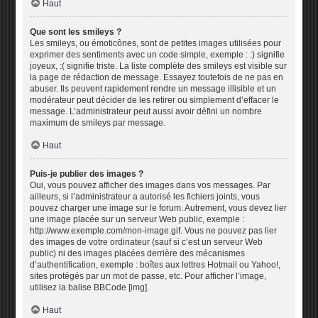
Haut
Que sont les smileys ?
Les smileys, ou émoticônes, sont de petites images utilisées pour
exprimer des sentiments avec un code simple, exemple : :) signifie
joyeux, :( signifie triste. La liste complète des smileys est visible sur
la page de rédaction de message. Essayez toutefois de ne pas en
abuser. Ils peuvent rapidement rendre un message illisible et un
modérateur peut décider de les retirer ou simplement d’effacer le
message. L’administrateur peut aussi avoir défini un nombre
maximum de smileys par message.
Haut
Puis-je publier des images ?
Oui, vous pouvez afficher des images dans vos messages. Par
ailleurs, si l’administrateur a autorisé les fichiers joints, vous
pouvez charger une image sur le forum. Autrement, vous devez lier
une image placée sur un serveur Web public, exemple :
http://www.exemple.com/mon-image.gif. Vous ne pouvez pas lier
des images de votre ordinateur (sauf si c’est un serveur Web
public) ni des images placées derrière des mécanismes
d’authentification, exemple : boîtes aux lettres Hotmail ou Yahoo!,
sites protégés par un mot de passe, etc. Pour afficher l’image,
utilisez la balise BBCode [img].
Haut