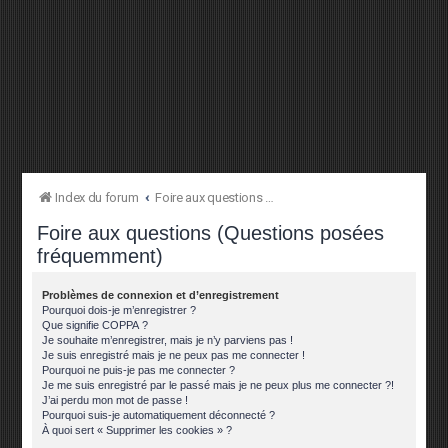
Index du forum
Foire aux questions (Questions posées fréquemment)
Foire aux questions (Questions posées
fréquemment)
Problèmes de connexion et d’enregistrement
Pourquoi dois-je m’enregistrer ?
Que signifie COPPA ?
Je souhaite m’enregistrer, mais je n’y parviens pas !
Je suis enregistré mais je ne peux pas me connecter !
Pourquoi ne puis-je pas me connecter ?
Je me suis enregistré par le passé mais je ne peux plus me connecter ?!
J’ai perdu mon mot de passe !
Pourquoi suis-je automatiquement déconnecté ?
À quoi sert « Supprimer les cookies » ?