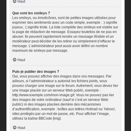
Haut
Que sont les smileys ?
Les smileys, ou émoticônes, sont de petites images utilisées pour
exprimer des sentiments avec un code simple, exemple : :) signifie
joyeux, :( signifie triste. La liste complète des smileys est visible sur
la page de rédaction de message. Essayez toutefois de ne pas en
abuser. Ils peuvent rapidement rendre un message illisible et un
modérateur peut décider de les retirer ou simplement d’effacer le
message. L’administrateur peut aussi avoir défini un nombre
maximum de smileys par message.
Haut
Puis-je publier des images ?
Oui, vous pouvez afficher des images dans vos messages. Par
ailleurs, si l’administrateur a autorisé les fichiers joints, vous
pouvez charger une image sur le forum. Autrement, vous devez lier
une image placée sur un serveur Web public, exemple :
http://www.exemple.com/mon-image.gif. Vous ne pouvez pas lier
des images de votre ordinateur (sauf si c’est un serveur Web
public) ni des images placées derrière des mécanismes
d’authentification, exemple : boîtes aux lettres Hotmail ou Yahoo!,
sites protégés par un mot de passe, etc. Pour afficher l’image,
utilisez la balise BBCode [img].
Haut