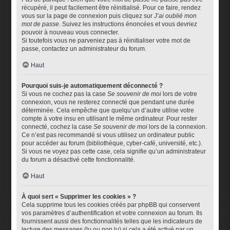
récupéré, il peut facilement être réinitialisé. Pour ce faire, rendez
vous sur la page de connexion puis cliquez sur
J’ai oublié mon
mot de passe
. Suivez les instructions énoncées et vous devriez
pouvoir à nouveau vous connecter.
Si toutefois vous ne parveniez pas à réinitialiser votre mot de
passe, contactez un administrateur du forum.
Haut
Pourquoi suis-je automatiquement déconnecté ?
Si vous ne cochez pas la case
Se souvenir de moi
lors de votre
connexion, vous ne resterez connecté que pendant une durée
déterminée. Cela empêche que quelqu’un d’autre utilise votre
compte à votre insu en utilisant le même ordinateur. Pour rester
connecté, cochez la case
Se souvenir de moi
lors de la connexion.
Ce n’est pas recommandé si vous utilisez un ordinateur public
pour accéder au forum (bibliothèque, cyber-café, université, etc.).
Si vous ne voyez pas cette case, cela signifie qu’un administrateur
du forum a désactivé cette fonctionnalité.
Haut
À quoi sert « Supprimer les cookies » ?
Cela supprime tous les cookies créés par phpBB qui conservent
vos paramètres d’authentification et votre connexion au forum. Ils
fournissent aussi des fonctionnalités telles que les indicateurs de
lecture des messages (lu ou non lu) si cela a été activé par un