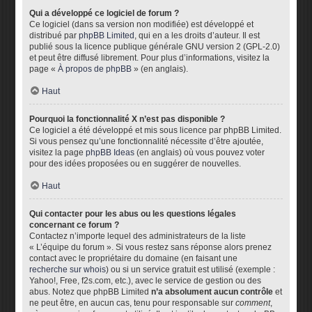
Qui a développé ce logiciel de forum ?
Ce logiciel (dans sa version non modifiée) est développé et
distribué par
phpBB Limited
, qui en a les droits d’auteur. Il est
publié sous la licence publique générale GNU version 2 (GPL-2.0)
et peut être diffusé librement. Pour plus d’informations, visitez la
page «
À propos de phpBB
» (en anglais).
Haut
Pourquoi la fonctionnalité X n’est pas disponible ?
Ce logiciel a été développé et mis sous licence par phpBB Limited.
Si vous pensez qu’une fonctionnalité nécessite d’être ajoutée,
visitez la page
phpBB Ideas
(en anglais) où vous pouvez voter
pour des idées proposées ou en suggérer de nouvelles.
Haut
Qui contacter pour les abus ou les questions légales
concernant ce forum ?
Contactez n’importe lequel des administrateurs de la liste
« L’équipe du forum ». Si vous restez sans réponse alors prenez
contact avec le propriétaire du domaine (en faisant une
recherche sur whois
) ou si un service gratuit est utilisé (exemple :
Yahoo!, Free, f2s.com, etc.), avec le service de gestion ou des
abus. Notez que phpBB Limited
n’a absolument aucun contrôle
et
ne peut être, en aucun cas, tenu pour responsable sur
comment
,