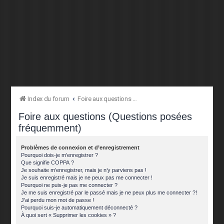
Index du forum
Foire aux questions (Questions posées fréquemment)
Foire aux questions (Questions posées
fréquemment)
Problèmes de connexion et d’enregistrement
Pourquoi dois-je m’enregistrer ?
Que signifie COPPA ?
Je souhaite m’enregistrer, mais je n’y parviens pas !
Je suis enregistré mais je ne peux pas me connecter !
Pourquoi ne puis-je pas me connecter ?
Je me suis enregistré par le passé mais je ne peux plus me connecter ?!
J’ai perdu mon mot de passe !
Pourquoi suis-je automatiquement déconnecté ?
À quoi sert « Supprimer les cookies » ?