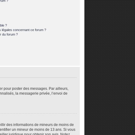
orum ?
ble ?
s légales concernant ce forum ?
r du forum ?
rer pour poster des messages. Par ailleurs,
nalisés, la messagerie privée, l’envoi de
eillir des informations de mineurs de moins de
dentifier un mineur de moins de 13 ans. Si vous
iller juridique pour obtenir son avis. Notez