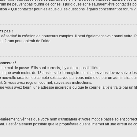
rum ne peuvent pas fournir de conseils juridiques et ne sauraient être contactés po
tion « Qui contacter pour les abus ou les questions légales concernant ce forum ? 
ns pas !
t désactivé la création de nouveaux comptes. Il peut également avoir banni votre IP 
du forum pour obtenir de l’aide.
onnecter !
otre mot de passe. S’ils sont corrects, il y a deux possibilités :
ndiqué avoir moins de 13 ans lors de l’enregistrement, alors vous devrez suivre les 
 nouvelle création de compte soit activée par vous-même ou par un administrateur
t. Si vous avez reçu un courriel, suivez ses instructions.
ue vous ayez fourni une adresse incorrecte ou que le courriel ait été traité par un fi
mièrement, vérifiez que votre nom d’utilisateur et votre mot de passe soient corrects
i. Il est également possible que le propriétaire du site Internet ait une erreur de co