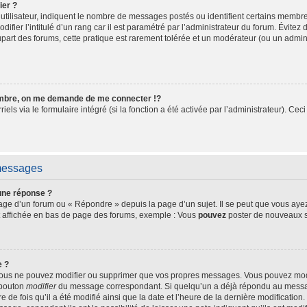
ier ?
utilisateur, indiquent le nombre de messages postés ou identifient certains membre
fier l’intitulé d’un rang car il est paramétré par l’administrateur du forum. Évite
upart des forums, cette pratique est rarement tolérée et un modérateur (ou un admin
bre, on me demande de me connecter !?
s via le formulaire intégré (si la fonction a été activée par l’administrateur). Ceci
 messages
une réponse ?
ge d’un forum ou « Répondre » depuis la page d’un sujet. Il se peut que vous ayez 
t affichée en bas de page des forums, exemple : Vous
pouvez
poster de nouveaux s
e ?
 vous ne pouvez modifier ou supprimer que vos propres messages. Vous pouvez mo
e bouton
modifier
du message correspondant. Si quelqu’un a déjà répondu au message,
e de fois qu’il a été modifié ainsi que la date et l’heure de la dernière modificatio