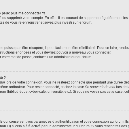
ne peux plus me connecter ?!
ivé ou supprimé votre compte. En effet, il est courant de supprimer régulièrement le
ez de vous ré-enregistrer et soyez plus investi sur le forum.
 puisse pas être récupéré, il peut facilement être réinitialisé. Pour ce faire, rend
instructions énoncées et vous devriez pouvoir à nouveau vous connecter.
ser votre mot de passe, contactez un administrateur du forum.
té ?
moi
lors de votre connexion, vous ne resterez connecté que pendant une durée d
le même ordinateur. Pour rester connecté, cochez la case
Se souvenir de moi
lors de 
rum (bibliothèque, cyber-café, université, etc.). Si vous ne voyez pas cette case, ce
qui conservent vos paramètres d’authentification et votre connexion au forum. Ils 
 non lu) si cela a été activé par un administrateur du forum. Si vous rencontrez d