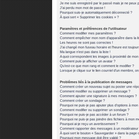
Je me suis enregistré par le passé mais je ne peux 
J’ai perdu mon mot de passe !
Pourquoi suis-je automatiquement déconnecté ?
À quoi sert « Supprimer les cookies » ?
Paramètres et préférences de l’utilisateur
Comment modifier mes paramètres ?
Comment empêcher mon nom d’apparaître dans la l
Les heures ne sont pas correctes !
J’ai changé mon fuseau horaire et l’heure est toujour
Ma langue n’est pas dans la liste !
A quoi correspondent les images à proximité de mon n
Comment puis-je afficher un avatar ?
Qu’est-ce que mon rang et comment le modifier ?
Lorsque je clique sur le lien
courriel
d’un membre, on
Problèmes liés à la publication de messages
Comment créer un nouveau sujet ou poster une rép
Comment modifier ou supprimer un message ?
Comment ajouter une signature à mes messages ?
Comment créer un sondage ?
Pourquoi ne puis-je pas ajouter plus d’options à mo
Comment modifier ou supprimer un sondage ?
Pourquoi ne puis-je pas accéder à un forum ?
Pourquoi ne puis-je pas joindre des fichiers à mon 
Pourquoi ai-je reçu un avertissement ?
Comment rapporter des messages à un modérateur
À quoi sert le bouton « Sauvegarder » dans la page
Pourquoi mon message doit être validé ?