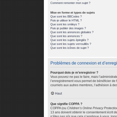
Comment remonter mon sujet ?
Mise en forme et types de sujets
Que sont les BBCodes ?
Puis-je utiliser le HTML ?
Que sont les smileys ?
Puis-je publier des images ?
Que sont les annonces globales ?
Que sont les annonces ?
Que sont les sujets épinglés ?
Que sont les sujets verrouillés ?
Que sont les icônes de sujet ?
Problèmes de connexion et d’enreg
Pourquoi dois-je m’enregistrer ?
Vous pouvez ne pas le faire, mais l’administrat
l’enregistrement vous permet de bénéficier de 
courriels aux autres membres, l’adhésion à des
Haut
Que signifie COPPA ?
COPPA (ou
Children’s Online Privacy Protectio
13 ans doivent obtenir le consentement écrit de
n’êtes pas sûr que cela s’applique à vous, lors