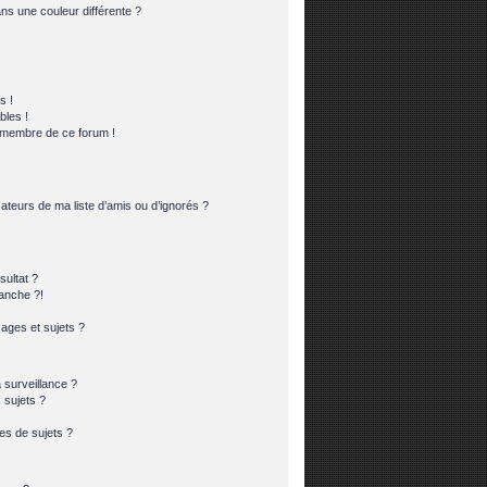
s une couleur différente ?
s !
bles !
n membre de ce forum !
ateurs de ma liste d’amis ou d’ignorés ?
ultat ?
anche ?!
ges et sujets ?
a surveillance ?
 sujets ?
es de sujets ?