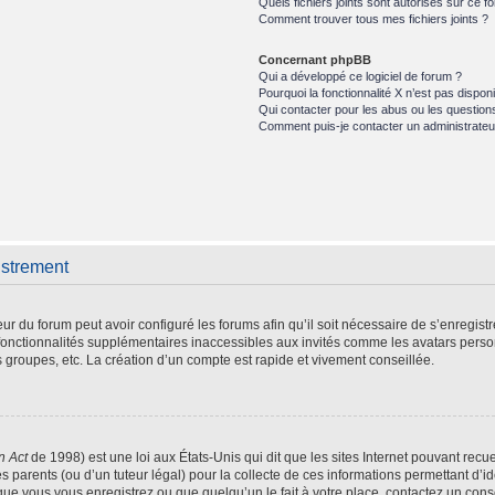
Quels fichiers joints sont autorisés sur ce f
Comment trouver tous mes fichiers joints ?
Concernant phpBB
Qui a développé ce logiciel de forum ?
Pourquoi la fonctionnalité X n’est pas disponi
Qui contacter pour les abus ou les question
Comment puis-je contacter un administrateu
istrement
eur du forum peut avoir configuré les forums afin qu’il soit nécessaire de s’enregist
fonctionnalités supplémentaires inaccessibles aux invités comme les avatars person
 groupes, etc. La création d’un compte est rapide et vivement conseillée.
n Act
de 1998) est une loi aux États-Unis qui dit que les sites Internet pouvant recu
s parents (ou d’un tuteur légal) pour la collecte de ces informations permettant d’i
que vous vous enregistrez ou que quelqu’un le fait à votre place, contactez un conse