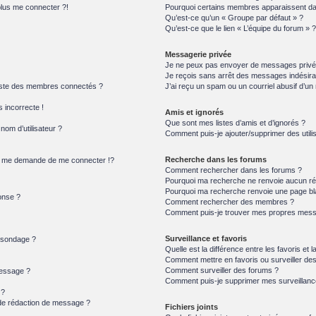
plus me connecter ?!
Pourquoi certains membres apparaissent dan
Qu’est-ce qu’un « Groupe par défaut » ?
Qu’est-ce que le lien « L’équipe du forum » ?
Messagerie privée
Je ne peux pas envoyer de messages privé
Je reçois sans arrêt des messages indésira
iste des membres connectés ?
J’ai reçu un spam ou un courriel abusif d’u
s incorrecte !
Amis et ignorés
Que sont mes listes d’amis et d’ignorés ?
om d’utilisateur ?
Comment puis-je ajouter/supprimer des utilis
Recherche dans les forums
 me demande de me connecter !?
Comment rechercher dans les forums ?
Pourquoi ma recherche ne renvoie aucun rés
Pourquoi ma recherche renvoie une page bl
onse ?
Comment rechercher des membres ?
Comment puis-je trouver mes propres messa
Surveillance et favoris
n sondage ?
Quelle est la différence entre les favoris et l
Comment mettre en favoris ou surveiller des
Comment surveiller des forums ?
message ?
Comment puis-je supprimer mes surveillanc
 ?
 de rédaction de message ?
Fichiers joints