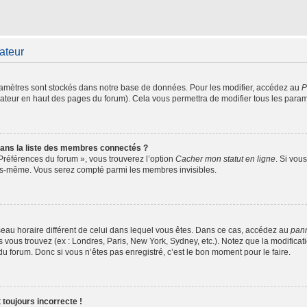
sateur
amètres sont stockés dans notre base de données. Pour les modifier, accédez au
P
isateur en haut des pages du forum). Cela vous permettra de modifier tous les para
ns la liste des membres connectés ?
 Préférences du forum », vous trouverez l’option
Cacher mon statut en ligne
. Si vou
ous-même. Vous serez compté parmi les membres invisibles.
fuseau horaire différent de celui dans lequel vous êtes. Dans ce cas, accédez au
pann
s vous trouvez (ex : Londres, Paris, New York, Sydney, etc.). Notez que la modifica
 forum. Donc si vous n’êtes pas enregistré, c’est le bon moment pour le faire.
 toujours incorrecte !