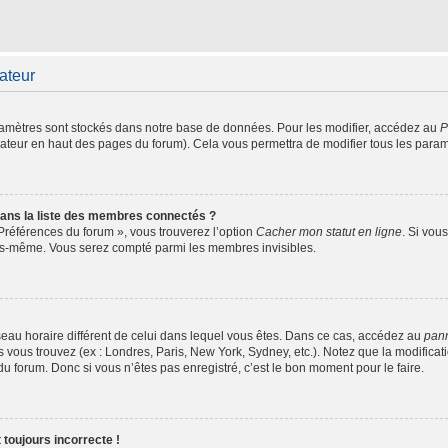
sateur
amètres sont stockés dans notre base de données. Pour les modifier, accédez au
P
isateur en haut des pages du forum). Cela vous permettra de modifier tous les para
ns la liste des membres connectés ?
 Préférences du forum », vous trouverez l’option
Cacher mon statut en ligne
. Si vou
ous-même. Vous serez compté parmi les membres invisibles.
fuseau horaire différent de celui dans lequel vous êtes. Dans ce cas, accédez au
pann
s vous trouvez (ex : Londres, Paris, New York, Sydney, etc.). Notez que la modifica
 forum. Donc si vous n’êtes pas enregistré, c’est le bon moment pour le faire.
 toujours incorrecte !