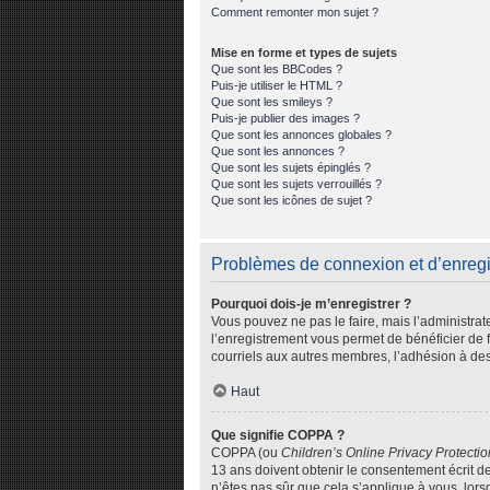
Comment remonter mon sujet ?
Mise en forme et types de sujets
Que sont les BBCodes ?
Puis-je utiliser le HTML ?
Que sont les smileys ?
Puis-je publier des images ?
Que sont les annonces globales ?
Que sont les annonces ?
Que sont les sujets épinglés ?
Que sont les sujets verrouillés ?
Que sont les icônes de sujet ?
Problèmes de connexion et d’enreg
Pourquoi dois-je m’enregistrer ?
Vous pouvez ne pas le faire, mais l’administrat
l’enregistrement vous permet de bénéficier de 
courriels aux autres membres, l’adhésion à des
Haut
Que signifie COPPA ?
COPPA (ou
Children’s Online Privacy Protectio
13 ans doivent obtenir le consentement écrit de
n’êtes pas sûr que cela s’applique à vous, lors