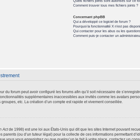
Quels fichiers joints sont autorisés sur ce f
Comment trouver tous mes fichiers joints ?
Concernant phpBB
Qui a développé ce logiciel de forum ?
Pourquoi la fonctionnalité X n’est pas disponi
Qui contacter pour les abus ou les question
Comment puis-je contacter un administrateu
istrement
eur du forum peut avoir configuré les forums afin qu’il soit nécessaire de s’enregist
fonctionnalités supplémentaires inaccessibles aux invités comme les avatars person
 groupes, etc. La création d’un compte est rapide et vivement conseillée.
n Act
de 1998) est une loi aux États-Unis qui dit que les sites Internet pouvant recu
s parents (ou d’un tuteur légal) pour la collecte de ces informations permettant d’i
que vous vous enregistrez ou que quelqu’un le fait à votre place, contactez un conse