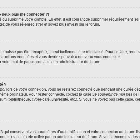
ne peux plus me connecter ?!
ivé ou supprimé votre compte. En effet, il est courant de supprimer régulièrement le
ez de vous ré-enregistrer et soyez plus investi sur le forum.
 puisse pas être récupéré, il peut facilement être réinitialisé. Pour ce faire, rend
instructions énoncées et vous devriez pouvoir à nouveau vous connecter.
ser votre mot de passe, contactez un administrateur du forum.
té ?
moi
lors de votre connexion, vous ne resterez connecté que pendant une durée d
le même ordinateur. Pour rester connecté, cochez la case
Se souvenir de moi
lors de 
rum (bibliothèque, cyber-café, université, etc.). Si vous ne voyez pas cette case, ce
qui conservent vos paramètres d’authentification et votre connexion au forum. Ils 
 non lu) si cela a été activé par un administrateur du forum. Si vous rencontrez d