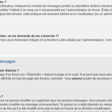
ier ?
utilisateur, indiquent le nombre de messages postés ou identifient certains membre
fier l’intitulé d’un rang car il est paramétré par l’administrateur du forum. Évite
upart des forums, cette pratique est rarement tolérée et un modérateur (ou un admin
bre, on me demande de me connecter !?
s via le formulaire intégré (si la fonction a été activée par l’administrateur). Ceci
 messages
une réponse ?
ge d’un forum ou « Répondre » depuis la page d’un sujet. Il se peut que vous ayez 
t affichée en bas de page des forums, exemple : Vous
pouvez
poster de nouveaux s
e ?
 vous ne pouvez modifier ou supprimer que vos propres messages. Vous pouvez mo
e bouton
modifier
du message correspondant. Si quelqu’un a déjà répondu au message,
e de fois qu’il a été modifié ainsi que la date et l’heure de la dernière modificatio