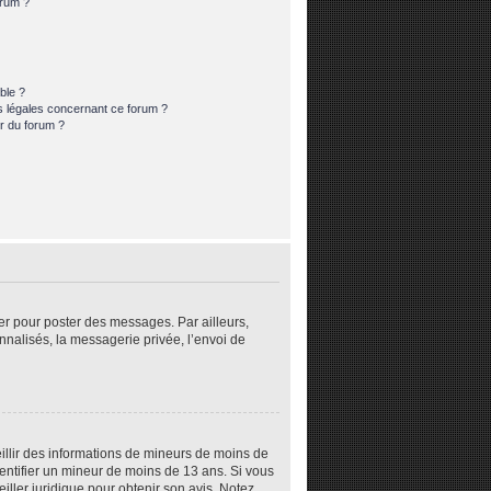
orum ?
ble ?
s légales concernant ce forum ?
r du forum ?
rer pour poster des messages. Par ailleurs,
nalisés, la messagerie privée, l’envoi de
eillir des informations de mineurs de moins de
dentifier un mineur de moins de 13 ans. Si vous
iller juridique pour obtenir son avis. Notez