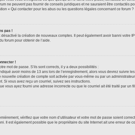
rum ne peuvent pas fournir de conseils juridiques et ne sauraient être contactés po
tion « Qui contacter pour les abus ou les questions légales concernant ce forum ? 
ns pas !
t désactivé la création de nouveaux comptes. Il peut également avoir banni votre IP 
du forum pour obtenir de l’aide.
onnecter !
otre mot de passe. S’ils sont corrects, il y a deux possibilités :
ndiqué avoir moins de 13 ans lors de l’enregistrement, alors vous devrez suivre les 
 nouvelle création de compte soit activée par vous-même ou par un administrateur
t. Si vous avez reçu un courriel, suivez ses instructions.
ue vous ayez fourni une adresse incorrecte ou que le courriel ait été traité par un fi
mièrement, vérifiez que votre nom d’utilisateur et votre mot de passe soient corrects
i. Il est également possible que le propriétaire du site Internet ait une erreur de co