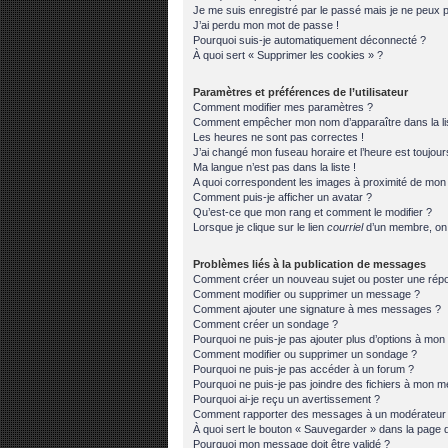
Je me suis enregistré par le passé mais je ne peux 
J’ai perdu mon mot de passe !
Pourquoi suis-je automatiquement déconnecté ?
À quoi sert « Supprimer les cookies » ?
Paramètres et préférences de l’utilisateur
Comment modifier mes paramètres ?
Comment empêcher mon nom d’apparaître dans la l
Les heures ne sont pas correctes !
J’ai changé mon fuseau horaire et l’heure est toujour
Ma langue n’est pas dans la liste !
A quoi correspondent les images à proximité de mon n
Comment puis-je afficher un avatar ?
Qu’est-ce que mon rang et comment le modifier ?
Lorsque je clique sur le lien
courriel
d’un membre, on
Problèmes liés à la publication de messages
Comment créer un nouveau sujet ou poster une rép
Comment modifier ou supprimer un message ?
Comment ajouter une signature à mes messages ?
Comment créer un sondage ?
Pourquoi ne puis-je pas ajouter plus d’options à mo
Comment modifier ou supprimer un sondage ?
Pourquoi ne puis-je pas accéder à un forum ?
Pourquoi ne puis-je pas joindre des fichiers à mon 
Pourquoi ai-je reçu un avertissement ?
Comment rapporter des messages à un modérateur
À quoi sert le bouton « Sauvegarder » dans la page
Pourquoi mon message doit être validé ?