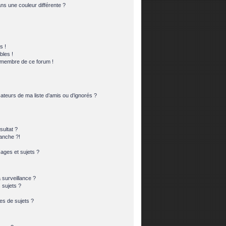
s une couleur différente ?
s !
bles !
n membre de ce forum !
ateurs de ma liste d’amis ou d’ignorés ?
ultat ?
anche ?!
ges et sujets ?
a surveillance ?
 sujets ?
es de sujets ?