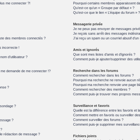
plus me connecter ?!
Pourquoi certains membres apparaissent dan
Qu’est-ce qu’un « Groupe par défaut » ?
Qu’est-ce que le lien « L’équipe du forum » ?
Messagerie privée
Je ne peux pas envoyer de messages privé
Je reçois sans arrêt des messages indésira
iste des membres connectés ?
J’ai reçu un spam ou un courriel abusif d’u
s incorrecte !
Amis et ignorés
Que sont mes listes d’amis et d’ignorés ?
om d’utilisateur ?
Comment puis-je ajouter/supprimer des utilis
Recherche dans les forums
 me demande de me connecter !?
Comment rechercher dans les forums ?
Pourquoi ma recherche ne renvoie aucun rés
Pourquoi ma recherche renvoie une page bl
onse ?
Comment rechercher des membres ?
Comment puis-je trouver mes propres messa
Surveillance et favoris
n sondage ?
Quelle est la différence entre les favoris et l
Comment mettre en favoris ou surveiller des
Comment surveiller des forums ?
message ?
Comment puis-je supprimer mes surveillanc
 ?
 de rédaction de message ?
Fichiers joints