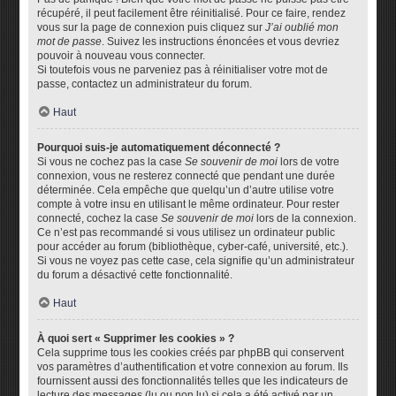
récupéré, il peut facilement être réinitialisé. Pour ce faire, rendez
vous sur la page de connexion puis cliquez sur
J’ai oublié mon
mot de passe
. Suivez les instructions énoncées et vous devriez
pouvoir à nouveau vous connecter.
Si toutefois vous ne parveniez pas à réinitialiser votre mot de
passe, contactez un administrateur du forum.
Haut
Pourquoi suis-je automatiquement déconnecté ?
Si vous ne cochez pas la case
Se souvenir de moi
lors de votre
connexion, vous ne resterez connecté que pendant une durée
déterminée. Cela empêche que quelqu’un d’autre utilise votre
compte à votre insu en utilisant le même ordinateur. Pour rester
connecté, cochez la case
Se souvenir de moi
lors de la connexion.
Ce n’est pas recommandé si vous utilisez un ordinateur public
pour accéder au forum (bibliothèque, cyber-café, université, etc.).
Si vous ne voyez pas cette case, cela signifie qu’un administrateur
du forum a désactivé cette fonctionnalité.
Haut
À quoi sert « Supprimer les cookies » ?
Cela supprime tous les cookies créés par phpBB qui conservent
vos paramètres d’authentification et votre connexion au forum. Ils
fournissent aussi des fonctionnalités telles que les indicateurs de
lecture des messages (lu ou non lu) si cela a été activé par un