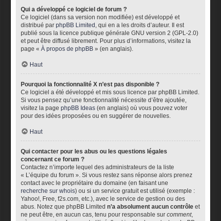
Qui a développé ce logiciel de forum ?
Ce logiciel (dans sa version non modifiée) est développé et
distribué par
phpBB Limited
, qui en a les droits d’auteur. Il est
publié sous la licence publique générale GNU version 2 (GPL-2.0)
et peut être diffusé librement. Pour plus d’informations, visitez la
page «
À propos de phpBB
» (en anglais).
Haut
Pourquoi la fonctionnalité X n’est pas disponible ?
Ce logiciel a été développé et mis sous licence par phpBB Limited.
Si vous pensez qu’une fonctionnalité nécessite d’être ajoutée,
visitez la page
phpBB Ideas
(en anglais) où vous pouvez voter
pour des idées proposées ou en suggérer de nouvelles.
Haut
Qui contacter pour les abus ou les questions légales
concernant ce forum ?
Contactez n’importe lequel des administrateurs de la liste
« L’équipe du forum ». Si vous restez sans réponse alors prenez
contact avec le propriétaire du domaine (en faisant une
recherche sur whois
) ou si un service gratuit est utilisé (exemple :
Yahoo!, Free, f2s.com, etc.), avec le service de gestion ou des
abus. Notez que phpBB Limited
n’a absolument aucun contrôle
et
ne peut être, en aucun cas, tenu pour responsable sur
comment
,