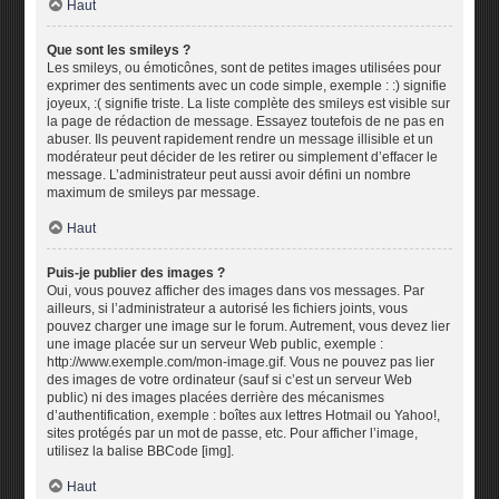
Haut
Que sont les smileys ?
Les smileys, ou émoticônes, sont de petites images utilisées pour
exprimer des sentiments avec un code simple, exemple : :) signifie
joyeux, :( signifie triste. La liste complète des smileys est visible sur
la page de rédaction de message. Essayez toutefois de ne pas en
abuser. Ils peuvent rapidement rendre un message illisible et un
modérateur peut décider de les retirer ou simplement d’effacer le
message. L’administrateur peut aussi avoir défini un nombre
maximum de smileys par message.
Haut
Puis-je publier des images ?
Oui, vous pouvez afficher des images dans vos messages. Par
ailleurs, si l’administrateur a autorisé les fichiers joints, vous
pouvez charger une image sur le forum. Autrement, vous devez lier
une image placée sur un serveur Web public, exemple :
http://www.exemple.com/mon-image.gif. Vous ne pouvez pas lier
des images de votre ordinateur (sauf si c’est un serveur Web
public) ni des images placées derrière des mécanismes
d’authentification, exemple : boîtes aux lettres Hotmail ou Yahoo!,
sites protégés par un mot de passe, etc. Pour afficher l’image,
utilisez la balise BBCode [img].
Haut