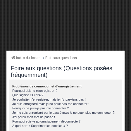
Index du forum
Foire aux questions (Questions posées fréquemment)
Foire aux questions (Questions posées
fréquemment)
Problèmes de connexion et d’enregistrement
Pourquoi dois-je m’enregistrer ?
Que signifie COPPA ?
Je souhaite m’enregistrer, mais je n’y parviens pas !
Je suis enregistré mais je ne peux pas me connecter !
Pourquoi ne puis-je pas me connecter ?
Je me suis enregistré par le passé mais je ne peux plus me connecter ?!
J’ai perdu mon mot de passe !
Pourquoi suis-je automatiquement déconnecté ?
À quoi sert « Supprimer les cookies » ?