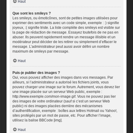
Haut
Que sont les smileys ?
Les smileys, ou émoticônes, sont de petites images utilisées pour
exprimer des sentiments avec un code simple, exemple : :) signifie
joyeux, :( signifie triste. La liste complète des smileys est visible sur
la page de rédaction de message. Essayez toutefois de ne pas en
abuser. Ils peuvent rapidement rendre un message illisible et un
modérateur peut décider de les retirer ou simplement d’effacer le
message. L’administrateur peut aussi avoir défini un nombre
maximum de smileys par message.
Haut
Puis-je publier des images ?
Oui, vous pouvez afficher des images dans vos messages. Par
ailleurs, si l’administrateur a autorisé les fichiers joints, vous
pouvez charger une image sur le forum. Autrement, vous devez lier
une image placée sur un serveur Web public, exemple :
http://www.exemple.com/mon-image.gif. Vous ne pouvez pas lier
des images de votre ordinateur (sauf si c’est un serveur Web
public) ni des images placées derrière des mécanismes
d’authentification, exemple : boîtes aux lettres Hotmail ou Yahoo!,
sites protégés par un mot de passe, etc. Pour afficher l’image,
utilisez la balise BBCode [img].
Haut