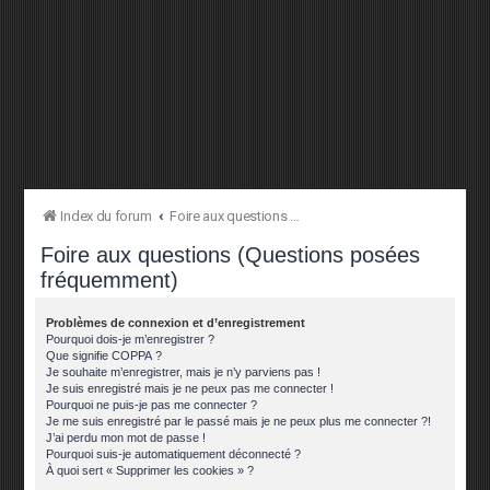
Index du forum
Foire aux questions (Questions posées fréquemment)
Foire aux questions (Questions posées
fréquemment)
Problèmes de connexion et d’enregistrement
Pourquoi dois-je m’enregistrer ?
Que signifie COPPA ?
Je souhaite m’enregistrer, mais je n’y parviens pas !
Je suis enregistré mais je ne peux pas me connecter !
Pourquoi ne puis-je pas me connecter ?
Je me suis enregistré par le passé mais je ne peux plus me connecter ?!
J’ai perdu mon mot de passe !
Pourquoi suis-je automatiquement déconnecté ?
À quoi sert « Supprimer les cookies » ?