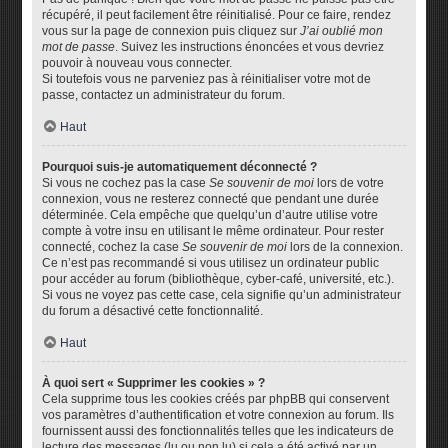
récupéré, il peut facilement être réinitialisé. Pour ce faire, rendez
vous sur la page de connexion puis cliquez sur
J’ai oublié mon
mot de passe
. Suivez les instructions énoncées et vous devriez
pouvoir à nouveau vous connecter.
Si toutefois vous ne parveniez pas à réinitialiser votre mot de
passe, contactez un administrateur du forum.
Haut
Pourquoi suis-je automatiquement déconnecté ?
Si vous ne cochez pas la case
Se souvenir de moi
lors de votre
connexion, vous ne resterez connecté que pendant une durée
déterminée. Cela empêche que quelqu’un d’autre utilise votre
compte à votre insu en utilisant le même ordinateur. Pour rester
connecté, cochez la case
Se souvenir de moi
lors de la connexion.
Ce n’est pas recommandé si vous utilisez un ordinateur public
pour accéder au forum (bibliothèque, cyber-café, université, etc.).
Si vous ne voyez pas cette case, cela signifie qu’un administrateur
du forum a désactivé cette fonctionnalité.
Haut
À quoi sert « Supprimer les cookies » ?
Cela supprime tous les cookies créés par phpBB qui conservent
vos paramètres d’authentification et votre connexion au forum. Ils
fournissent aussi des fonctionnalités telles que les indicateurs de
lecture des messages (lu ou non lu) si cela a été activé par un