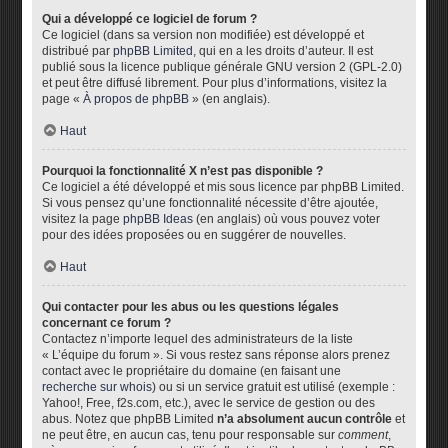
Qui a développé ce logiciel de forum ?
Ce logiciel (dans sa version non modifiée) est développé et
distribué par
phpBB Limited
, qui en a les droits d’auteur. Il est
publié sous la licence publique générale GNU version 2 (GPL-2.0)
et peut être diffusé librement. Pour plus d’informations, visitez la
page «
À propos de phpBB
» (en anglais).
Haut
Pourquoi la fonctionnalité X n’est pas disponible ?
Ce logiciel a été développé et mis sous licence par phpBB Limited.
Si vous pensez qu’une fonctionnalité nécessite d’être ajoutée,
visitez la page
phpBB Ideas
(en anglais) où vous pouvez voter
pour des idées proposées ou en suggérer de nouvelles.
Haut
Qui contacter pour les abus ou les questions légales
concernant ce forum ?
Contactez n’importe lequel des administrateurs de la liste
« L’équipe du forum ». Si vous restez sans réponse alors prenez
contact avec le propriétaire du domaine (en faisant une
recherche sur whois
) ou si un service gratuit est utilisé (exemple :
Yahoo!, Free, f2s.com, etc.), avec le service de gestion ou des
abus. Notez que phpBB Limited
n’a absolument aucun contrôle
et
ne peut être, en aucun cas, tenu pour responsable sur
comment
,