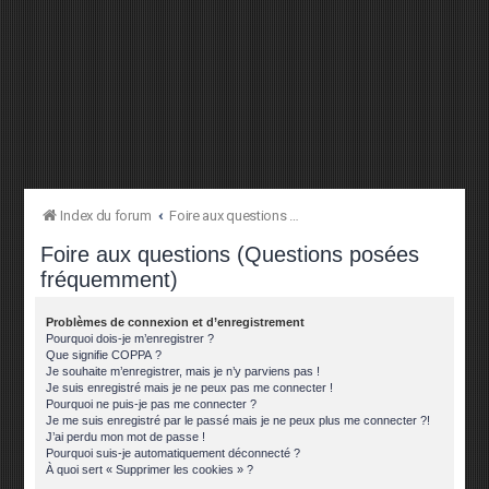
Index du forum
Foire aux questions (Questions posées fréquemment)
Foire aux questions (Questions posées
fréquemment)
Problèmes de connexion et d’enregistrement
Pourquoi dois-je m’enregistrer ?
Que signifie COPPA ?
Je souhaite m’enregistrer, mais je n’y parviens pas !
Je suis enregistré mais je ne peux pas me connecter !
Pourquoi ne puis-je pas me connecter ?
Je me suis enregistré par le passé mais je ne peux plus me connecter ?!
J’ai perdu mon mot de passe !
Pourquoi suis-je automatiquement déconnecté ?
À quoi sert « Supprimer les cookies » ?