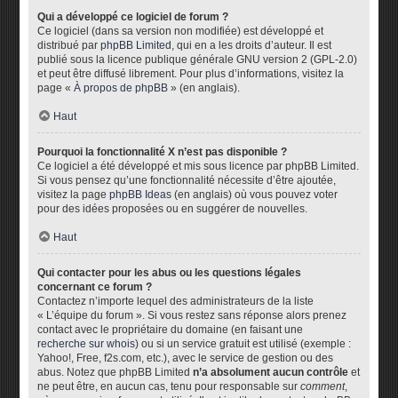
Qui a développé ce logiciel de forum ?
Ce logiciel (dans sa version non modifiée) est développé et
distribué par
phpBB Limited
, qui en a les droits d’auteur. Il est
publié sous la licence publique générale GNU version 2 (GPL-2.0)
et peut être diffusé librement. Pour plus d’informations, visitez la
page «
À propos de phpBB
» (en anglais).
Haut
Pourquoi la fonctionnalité X n’est pas disponible ?
Ce logiciel a été développé et mis sous licence par phpBB Limited.
Si vous pensez qu’une fonctionnalité nécessite d’être ajoutée,
visitez la page
phpBB Ideas
(en anglais) où vous pouvez voter
pour des idées proposées ou en suggérer de nouvelles.
Haut
Qui contacter pour les abus ou les questions légales
concernant ce forum ?
Contactez n’importe lequel des administrateurs de la liste
« L’équipe du forum ». Si vous restez sans réponse alors prenez
contact avec le propriétaire du domaine (en faisant une
recherche sur whois
) ou si un service gratuit est utilisé (exemple :
Yahoo!, Free, f2s.com, etc.), avec le service de gestion ou des
abus. Notez que phpBB Limited
n’a absolument aucun contrôle
et
ne peut être, en aucun cas, tenu pour responsable sur
comment
,