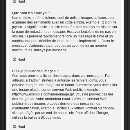
Haut
Que sont les smileys ?
Les smileys, ou émoticônes, sont de petites images utilisées pour
exprimer des sentiments avec un code simple, exemple : :) signifie
joyeux, :( signifie triste. La liste complète des smileys est visible sur
la page de rédaction de message. Essayez toutefois de ne pas en
abuser. Ils peuvent rapidement rendre un message illisible et un
modérateur peut décider de les retirer ou simplement d’effacer le
message. L’administrateur peut aussi avoir défini un nombre
maximum de smileys par message.
Haut
Puis-je publier des images ?
Oui, vous pouvez afficher des images dans vos messages. Par
ailleurs, si l’administrateur a autorisé les fichiers joints, vous
pouvez charger une image sur le forum. Autrement, vous devez lier
une image placée sur un serveur Web public, exemple :
http://www.exemple.com/mon-image.gif. Vous ne pouvez pas lier
des images de votre ordinateur (sauf si c’est un serveur Web
public) ni des images placées derrière des mécanismes
d’authentification, exemple : boîtes aux lettres Hotmail ou Yahoo!,
sites protégés par un mot de passe, etc. Pour afficher l’image,
utilisez la balise BBCode [img].
Haut