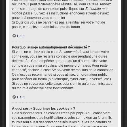
récupéré, il peut facilement être réinitialisé. Pour ce faire, rendez
vous sur la page de connexion puis cliquez sur
J’ai oublié mon
mot de passe
. Suivez les instructions énoncées et vous devriez
pouvoir à nouveau vous connecter.
Si toutefois vous ne parveniez pas à réinitialiser votre mot de
passe, contactez un administrateur du forum.
Haut
Pourquoi suis-je automatiquement déconnecté ?
Si vous ne cochez pas la case
Se souvenir de moi
lors de votre
connexion, vous ne resterez connecté que pendant une durée
déterminée. Cela empêche que quelqu’un d’autre utilise votre
compte à votre insu en utilisant le même ordinateur. Pour rester
connecté, cochez la case
Se souvenir de moi
lors de la connexion.
Ce n’est pas recommandé si vous utilisez un ordinateur public
pour accéder au forum (bibliothèque, cyber-café, université, etc.).
Si vous ne voyez pas cette case, cela signifie qu’un administrateur
du forum a désactivé cette fonctionnalité.
Haut
À quoi sert « Supprimer les cookies » ?
Cela supprime tous les cookies créés par phpBB qui conservent
vos paramètres d’authentification et votre connexion au forum. Ils
fournissent aussi des fonctionnalités telles que les indicateurs de
lecture des messages (lu ou non lu) si cela a été activé par un