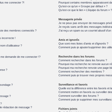
plus me connecter ?!
Pourquoi certains membres apparaissent dan
Qu’est-ce qu’un « Groupe par défaut » ?
Qu’est-ce que le lien « L’équipe du forum » ?
Messagerie privée
Je ne peux pas envoyer de messages privé
Je reçois sans arrêt des messages indésira
iste des membres connectés ?
J’ai reçu un spam ou un courriel abusif d’u
s incorrecte !
Amis et ignorés
Que sont mes listes d’amis et d’ignorés ?
om d’utilisateur ?
Comment puis-je ajouter/supprimer des utilis
Recherche dans les forums
 me demande de me connecter !?
Comment rechercher dans les forums ?
Pourquoi ma recherche ne renvoie aucun rés
Pourquoi ma recherche renvoie une page bl
onse ?
Comment rechercher des membres ?
Comment puis-je trouver mes propres messa
Surveillance et favoris
n sondage ?
Quelle est la différence entre les favoris et l
Comment mettre en favoris ou surveiller des
Comment surveiller des forums ?
message ?
Comment puis-je supprimer mes surveillanc
 ?
 de rédaction de message ?
Fichiers joints