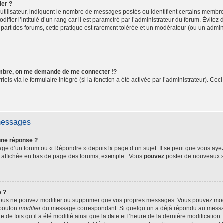
ier ?
utilisateur, indiquent le nombre de messages postés ou identifient certains membre
fier l’intitulé d’un rang car il est paramétré par l’administrateur du forum. Évite
upart des forums, cette pratique est rarement tolérée et un modérateur (ou un admin
bre, on me demande de me connecter !?
s via le formulaire intégré (si la fonction a été activée par l’administrateur). Ceci
 messages
une réponse ?
ge d’un forum ou « Répondre » depuis la page d’un sujet. Il se peut que vous ayez 
t affichée en bas de page des forums, exemple : Vous
pouvez
poster de nouveaux s
e ?
 vous ne pouvez modifier ou supprimer que vos propres messages. Vous pouvez mo
e bouton
modifier
du message correspondant. Si quelqu’un a déjà répondu au message,
e de fois qu’il a été modifié ainsi que la date et l’heure de la dernière modificatio