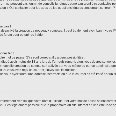
rum ne peuvent pas fournir de conseils juridiques et ne sauraient être contactés po
tion « Qui contacter pour les abus ou les questions légales concernant ce forum ? 
ns pas !
t désactivé la création de nouveaux comptes. Il peut également avoir banni votre IP 
du forum pour obtenir de l’aide.
onnecter !
otre mot de passe. S’ils sont corrects, il y a deux possibilités :
ndiqué avoir moins de 13 ans lors de l’enregistrement, alors vous devrez suivre les 
 nouvelle création de compte soit activée par vous-même ou par un administrateur
t. Si vous avez reçu un courriel, suivez ses instructions.
ue vous ayez fourni une adresse incorrecte ou que le courriel ait été traité par un fi
mièrement, vérifiez que votre nom d’utilisateur et votre mot de passe soient corrects
i. Il est également possible que le propriétaire du site Internet ait une erreur de co