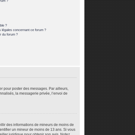
orum ?
ble ?
s légales concernant ce forum ?
r du forum ?
rer pour poster des messages. Par ailleurs,
nalisés, la messagerie privée, l’envoi de
eillir des informations de mineurs de moins de
dentifier un mineur de moins de 13 ans. Si vous
iller juridique pour obtenir son avis. Notez