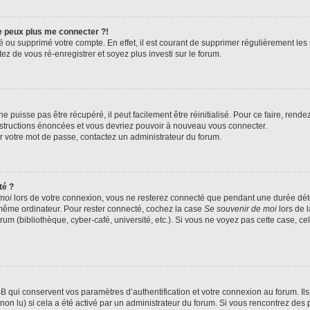
ne peux plus me connecter ?!
ivé ou supprimé votre compte. En effet, il est courant de supprimer régulièrement le
ez de vous ré-enregistrer et soyez plus investi sur le forum.
 puisse pas être récupéré, il peut facilement être réinitialisé. Pour ce faire, rend
instructions énoncées et vous devriez pouvoir à nouveau vous connecter.
ser votre mot de passe, contactez un administrateur du forum.
té ?
moi
lors de votre connexion, vous ne resterez connecté que pendant une durée d
le même ordinateur. Pour rester connecté, cochez la case
Se souvenir de moi
lors de 
rum (bibliothèque, cyber-café, université, etc.). Si vous ne voyez pas cette case, ce
qui conservent vos paramètres d’authentification et votre connexion au forum. Ils 
 non lu) si cela a été activé par un administrateur du forum. Si vous rencontrez d