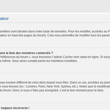
sateur
amètres sont stockés dans notre base de données. Pour les modifier, accédez au
P
isateur en haut des pages du forum). Cela vous permettra de modifier tous les para
ns la liste des membres connectés ?
 Préférences du forum », vous trouverez l’option
Cacher mon statut en ligne
. Si vou
ous-même. Vous serez compté parmi les membres invisibles.
fuseau horaire différent de celui dans lequel vous êtes. Dans ce cas, accédez au
pann
s vous trouvez (ex : Londres, Paris, New York, Sydney, etc.). Notez que la modifica
 forum. Donc si vous n’êtes pas enregistré, c’est le bon moment pour le faire.
 toujours incorrecte !