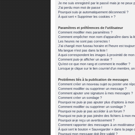
Je me suis enregistré par le passé mais je ne peux 
J’ai perdu mon mot de passe !
Pourquoi suis-je automatiquement déconnecté ?
À quoi sert « Supprimer les cookies » ?
Paramètres et préférences de l’utilisateur
Comment modifier mes paramètres ?
Comment empêcher mon nom d’apparaître dans la l
Les heures ne sont pas correctes !
J’ai changé mon fuseau horaire et l’heure est toujour
Ma langue n’est pas dans la liste !
A quoi correspondent les images à proximité de mon n
Comment puis-je afficher un avatar ?
Qu’est-ce que mon rang et comment le modifier ?
Lorsque je clique sur le lien
courriel
d’un membre, on
Problèmes liés à la publication de messages
Comment créer un nouveau sujet ou poster une rép
Comment modifier ou supprimer un message ?
Comment ajouter une signature à mes messages ?
Comment créer un sondage ?
Pourquoi ne puis-je pas ajouter plus d’options à mo
Comment modifier ou supprimer un sondage ?
Pourquoi ne puis-je pas accéder à un forum ?
Pourquoi ne puis-je pas joindre des fichiers à mon 
Pourquoi ai-je reçu un avertissement ?
Comment rapporter des messages à un modérateur
À quoi sert le bouton « Sauvegarder » dans la page
Pourquoi mon message doit être validé ?