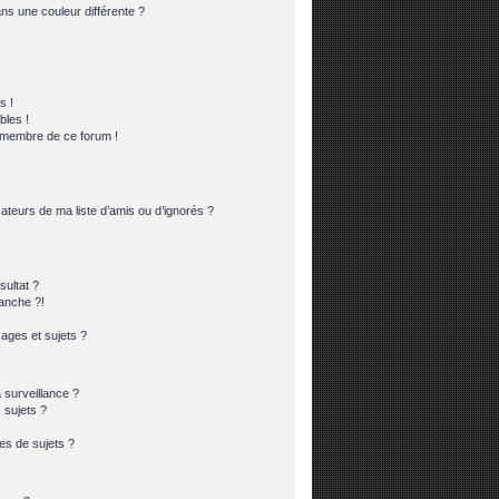
s une couleur différente ?
s !
bles !
n membre de ce forum !
ateurs de ma liste d’amis ou d’ignorés ?
ultat ?
anche ?!
ges et sujets ?
a surveillance ?
 sujets ?
es de sujets ?