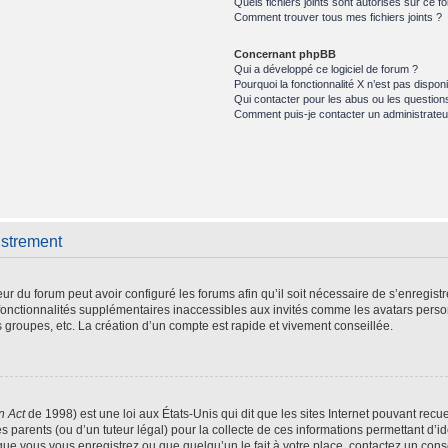
Quels fichiers joints sont autorisés sur ce f
Comment trouver tous mes fichiers joints ?
Concernant phpBB
Qui a développé ce logiciel de forum ?
Pourquoi la fonctionnalité X n’est pas disponi
Qui contacter pour les abus ou les question
Comment puis-je contacter un administrateu
istrement
eur du forum peut avoir configuré les forums afin qu’il soit nécessaire de s’enregist
fonctionnalités supplémentaires inaccessibles aux invités comme les avatars person
 groupes, etc. La création d’un compte est rapide et vivement conseillée.
n Act
de 1998) est une loi aux États-Unis qui dit que les sites Internet pouvant recu
s parents (ou d’un tuteur légal) pour la collecte de ces informations permettant d’i
que vous vous enregistrez ou que quelqu’un le fait à votre place, contactez un conse