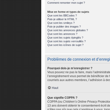
Comment remonter mon sujet ?
Mise en forme et types de sujets
Que sont les BBCodes ?
Puis-je utiliser le HTML ?
Que sont les smileys ?
Puis-je publier des images ?
Que sont les annonces globales ?
Que sont les annonces ?
Que sont les sujets épinglés ?
Que sont les sujets verrouillés ?
Que sont les icônes de sujet ?
Problèmes de connexion et d’enreg
Pourquoi dois-je m’enregistrer ?
Vous pouvez ne pas le faire, mais l’administrat
l’enregistrement vous permet de bénéficier de 
courriels aux autres membres, l’adhésion à des
Haut
Que signifie COPPA ?
COPPA (ou
Children’s Online Privacy Protectio
13 ans doivent obtenir le consentement écrit de
n’êtes pas sûr que cela s’applique à vous, lors