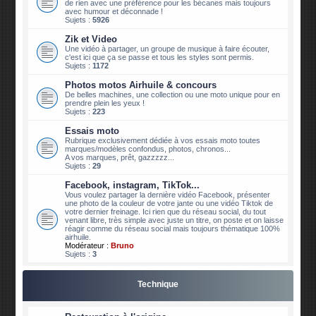
de rien avec une préférence pour les bécanes mais toujours
avec humour et déconnade !
Sujets :
5926
Zik et Video
Une vidéo à partager, un groupe de musique à faire écouter,
c'est ici que ça se passe et tous les styles sont permis.
Sujets :
1172
Photos motos Airhuile & concours
De belles machines, une collection ou une moto unique pour en
prendre plein les yeux !
Sujets :
223
Essais moto
Rubrique exclusivement dédiée à vos essais moto toutes
marques/modèles confondus, photos, chronos...
A vos marques, prêt, gazzzzz...
Sujets :
29
Facebook, instagram, TikTok...
Vous voulez partager la dernière vidéo Facebook, présenter
une photo de la couleur de votre jante ou une vidéo Tiktok de
votre dernier freinage. Ici rien que du réseau social, du tout
venant libre, très simple avec juste un titre, on poste et on laisse
réagir comme du réseau social mais toujours thématique 100%
airhuile.
Modérateur :
Bruno
Sujets :
3
Technique