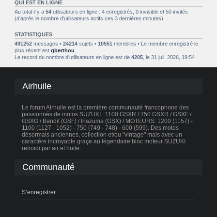
QUI EST EN LIGNE
Au total il y a
54
utilisateurs en ligne : 4 enregistrés, 0 invisible et 50 invités
(d’après le nombre d’utilisateurs actifs ces 3 dernières minutes)
STATISTIQUES
491252
messages •
24214
sujets •
10551
membres • Le membre enregistré le
plus récent est
gberthou
.
Le record du nombre d’utilisateurs en ligne est de
4205
, le 31 juil. 2026, 19:54
Airhuile
Le forum Airhuile est la première communauté francophone des
passionnés de motos SUZUKI : 1100 GSXR / 750 GSXR / GSXF /
GSXG / Bandit (GSF) / Inazuma (GSX) / MOTEURS: 1200 (1157) -
1100 (1127 - 1052) - 750 (749 - 748) - 600 (599). Des motos
désormais anciennes, collection et/ou "vintage" mais avec un
caractère incroyable graçe au légendaire bloc moteur SUZUKI
refroidi par air et huile.
Communauté
S’enregistrer