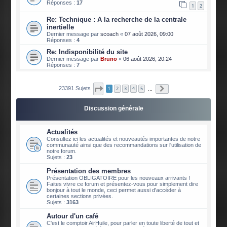
Réponses :
17
1
2
Re: Technique : A la recherche de la centrale
inertielle
Dernier message par
scoach
«
07 août 2026, 09:00
Réponses :
4
Re: Indisponibilité du site
Dernier message par
Bruno
«
06 août 2026, 20:24
Réponses :
7
Page
1
sur
2340
Suivante
23391 Sujets
1
2
3
4
5
…
Discussion générale
Actualités
Consultez ici les actualités et nouveautés importantes de notre
communauté ainsi que des recommandations sur l'utilisation de
notre forum.
Sujets :
23
Présentation des membres
Présentation OBLIGATOIRE pour les nouveaux arrivants !
Faites vivre ce forum et présentez-vous pour simplement dire
bonjour à tout le monde, ceci permet aussi d'accéder à
certaines sections privées.
Sujets :
3163
Autour d'un café
C'est le comptoir AirHuile, pour parler en toute liberté de tout et