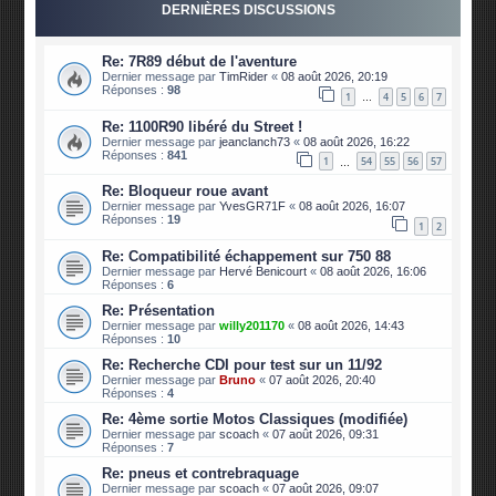
DERNIÈRES DISCUSSIONS
Re: 7R89 début de l'aventure
Dernier message par
TimRider
«
08 août 2026, 20:19
Réponses :
98
1
4
5
6
7
…
Re: 1100R90 libéré du Street !
Dernier message par
jeanclanch73
«
08 août 2026, 16:22
Réponses :
841
1
54
55
56
57
…
Re: Bloqueur roue avant
Dernier message par
YvesGR71F
«
08 août 2026, 16:07
Réponses :
19
1
2
Re: Compatibilité échappement sur 750 88
Dernier message par
Hervé Benicourt
«
08 août 2026, 16:06
Réponses :
6
Re: Présentation
Dernier message par
willy201170
«
08 août 2026, 14:43
Réponses :
10
Re: Recherche CDI pour test sur un 11/92
Dernier message par
Bruno
«
07 août 2026, 20:40
Réponses :
4
Re: 4ème sortie Motos Classiques (modifiée)
Dernier message par
scoach
«
07 août 2026, 09:31
Réponses :
7
Re: pneus et contrebraquage
Dernier message par
scoach
«
07 août 2026, 09:07