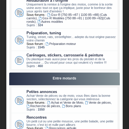
Restauration à l'origine
Uniquement la remise à l'origine des motos, comme à la sortie
usine avec tout ce que ça implique, juste pour le bonheur des
yeux après tant d'années !
Sous-forums :
Gsx-R [750 85->87 | 1100 85->88] (Culs
carrés)
,
Gsx-R Modèles [750 88->91 | 1100 89->92](Culs
ronds)
,
Autres modèles
Sujets :
324
Préparation, tuning
Tuning, street, rats, streetfighter... adepte du tout origine passez
votre chemin
Sous-forum :
Préparation moteur
Sujets :
1545
Carénages, stickers, carrosserie & peinture
Du plastique mais aussi pour les pros du pistolet et de la
ponceuse ... Du visuel pour ceux qui veulent s'y mettre !!!
Sujets :
460
Entre motards
Petites annonces
Achat-Vente de pièces ou de moto, vous êtes dans la bonne
section, sélectionnez la catégorie qui vous intéresse.
Sous-forums :
Achat et Vente de Moto
,
Vente de pièces
,
Recherche de pièces
,
Bons plans
Sujets :
1550
Rencontres
Un petit cul ou une petite mousse, une petite balade, une petite
bourre, c'est ici et nulle part ailleurs
Sous-forum :
Rencontres airhuile